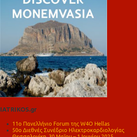
IATRIKOS.gr
11ο Πανελλήνιο Forum της W4O Hellas
50ο Διεθνές Συνέδριο Ηλεκτροκαρδιολογίας
Θεσσαλονίκη, 30 Μαΐου – 1 Ιουνίου 2025