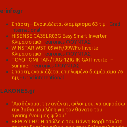
e-info.gr
Σπάρτη – Ενοικιάζεται διαμέρισμα 63 τ.μ
- Grad
international
HISENSE CA35LR03G Easy Smart Inverter
Κλιματιστικό
- euronics ΦΟΥΝΤΑΣ
WINSTAR WST-09WFi/09WFo Inverter
Κλιματιστικό
- euronics ΦΟΥΝΤΑΣ
TOYOTOMI TAN/TAG-12IG IKIGAI Inverter –
Summer
- euronics ΦΟΥΝΤΑΣ
Σπάρτη, ενοικιάζεται επιπλωμένο διαμέρισμα 76
τ.μ,
- Grad international
LAKONES.gr
"Αισθάνομαι την ανάγκη , φίλοι μου, να εκφράσω
την βαθιά μου λύπη για τον θάνατο του
αγαπημένου μας φίλου"
ΒΕΡΟΥΤΗΣ: Η απώλεια του Γιάννη Βαρβιτσιώτη