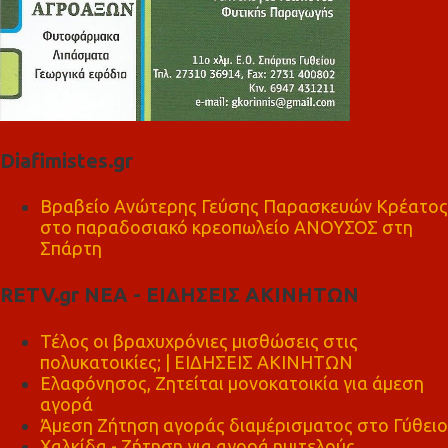
Diafimistes.gr
Βραβείο Ανώτερης Γεύσης Παρασκευών Κρέατος
στο παραδοσιακό κρεοπωλείο ΑΝΟΥΣΟΣ στη
Σπάρτη
RETV.gr ΝΕΑ - ΕΙΔΗΣΕΙΣ ΑΚΙΝΗΤΩΝ
Τέλος οι βραχυχρόνιες μισθώσεις στις
πολυκατοικίες; | ΕΙΔΗΣΕΙΣ ΑΚΙΝΗΤΩΝ
Ελαφόνησος, Ζητείται μονοκατοικία για άμεση
αγορά
Άμεση Ζήτηση αγοράς διαμέρισματος στο Γύθειο
Χαλκίδα - Ζήτηση για αγορά ημιτελούς