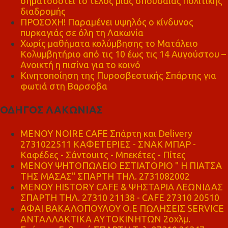
σηματοδοτεί το τέλος μιας σπουδαίας πολιτικής
διαδρομής
ΠΡΟΣΟΧΗ! Παραμένει υψηλός ο κίνδυνος
πυρκαγιάς σε όλη τη Λακωνία
Χωρίς μαθήματα κολύμβησης το Ματάλειο
Κολυμβητήριο από τις 10 έως τις 14 Αυγούστου –
Ανοικτή η πισίνα για το κοινό
Κινητοποίηση της Πυροσβεστικής Σπάρτης για
φωτιά στη Βαρσοβα
ΟΔΗΓΟΣ ΛΑΚΩΝΙΑΣ
MENOY NOIRE CAFE Σπάρτη και Delivery
2731022511 ΚΑΦΕΤΕΡΙΕΣ - ΣΝΑΚ ΜΠΑΡ -
Καφέδες - Σάντουιτς - Μπεκέτες - Πίτες
ΜΕΝΟΥ ΨΗΤΟΠΩΛΕΙΟ ΕΣΤΙΑΤΟΡΙΟ " Η ΠΙΑΤΣΑ
ΤΗΣ ΜΑΣΑΣ" ΣΠΑΡΤΗ ΤΗΛ. 2731082002
ΜΕΝΟΥ HISTORY CAFE & ΨΗΣΤΑΡΙΑ ΛΕΩΝΙΔΑΣ
ΣΠΑΡΤΗ ΤΗΛ. 27310 21138 - CAFE 27310 20510
ΑΦΑΙ ΒΑΚΑΛΟΠΟΥΛΟΥ Ο.Ε ΠΩΛΗΣΕΙΣ SERVICE
ΑΝΤΑΛΛΑΚΤΙΚΑ ΑΥΤΟΚΙΝΗΤΩΝ 2οχλμ.