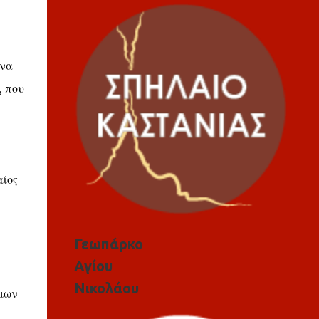
 να
, που
αίος
Γεωπάρκο
Αγίου
Νικολάου
ίμων