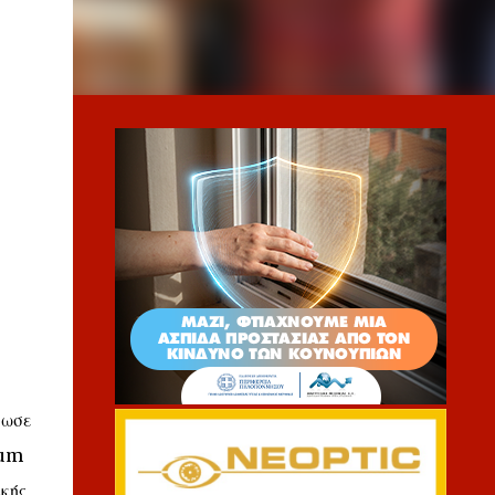
νωσε
rum
ικής