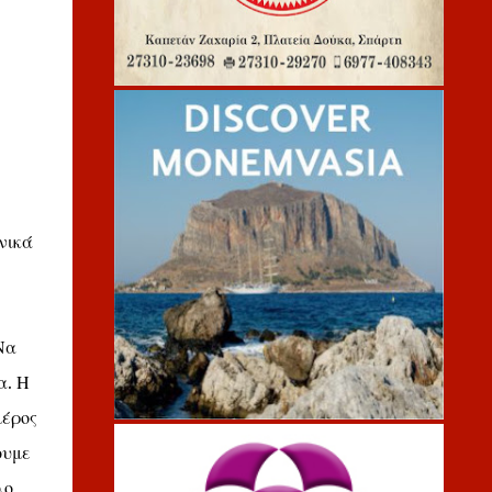
νικά
Να
α. Η
μέρος
ουμε
λο