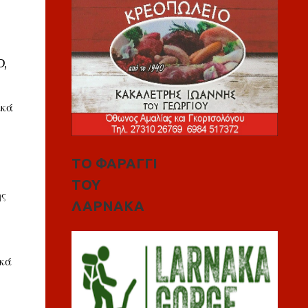
D,
ακά
ΤΟ ΦΑΡΑΓΓΙ
ΤΟΥ
ης
ΛΑΡΝΑΚΑ
ικά