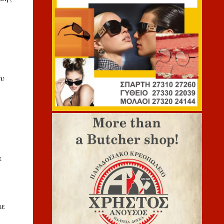
ου
α
με