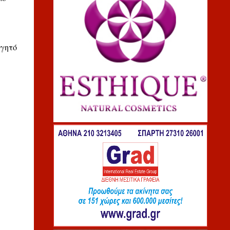
αγητό