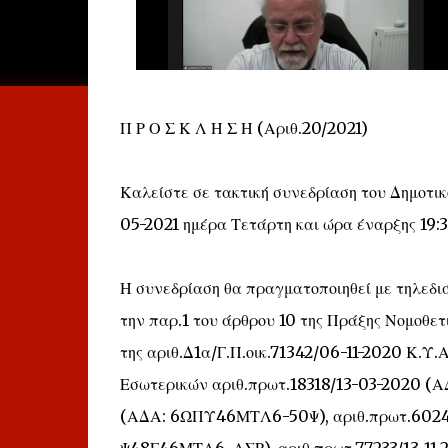
Π Ρ Ο Σ Κ Λ Η Σ Η (Αριθ.20/2021)
Καλείστε σε τακτική συνεδρίαση του Δημοτικ
05-2021 ημέρα Τετάρτη και ώρα έναρξης 19:3
Η συνεδρίαση θα πραγματοποιηθεί με τηλεδιά
την παρ.1 του άρθρου 10 της Πράξης Νομοθετ
της αριθ.Δ1α/Γ.Π.οικ.71342/06-11-2020 Κ.Υ.Α
Εσωτερικών αριθ.πρωτ.18318/13-03-2020 (
(ΑΔΑ: 6ΩΠΥ46ΜΤΛ6-50Ψ), αριθ.πρωτ.60249/
Ψ48Γ46ΜΤΛ6-ΛΣΡ), αριθ.πρωτ.77233/13-11