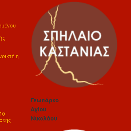
πημένου
ής
νοικτή η
Γεωπάρκο
Αγίου
10
Νικολάου
ρτης