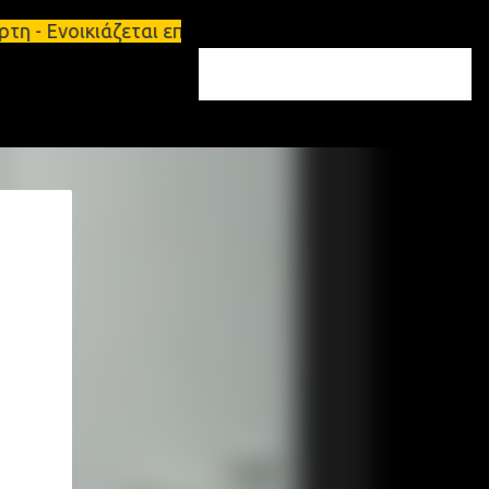
η - Ενοικιάζεται επιπλωμένο διαμέρισμα 65τ.μ Σπάρ