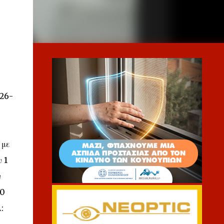
 26-
 με
 1
υ
20
: