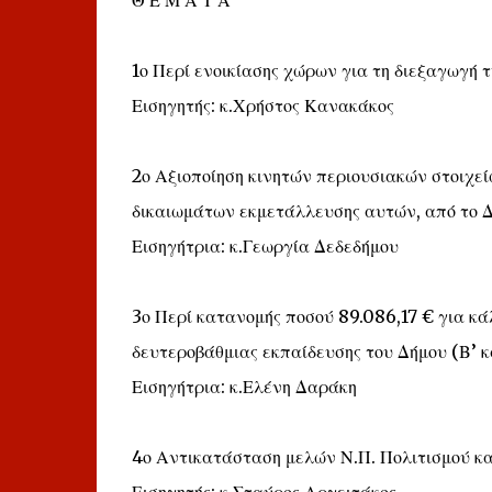
1ο Περί ενοικίασης χώρων για τη διεξαγωγή
Εισηγητής: κ.Χρήστος Κανακάκος
2ο Αξιοποίηση κινητών περιουσιακών στοιχε
δικαιωμάτων εκμετάλλευσης αυτών, από το 
Εισηγήτρια: κ.Γεωργία Δεδεδήμου
3ο Περί κατανομής ποσού 89.086,17 € για κ
δευτεροβάθμιας εκπαίδευσης του Δήμου (Β’ 
Εισηγήτρια: κ.Ελένη Δαράκη
4ο Αντικατάσταση μελών Ν.Π. Πολιτισμού κ
Εισηγητής: κ.Σταύρος Αργειτάκος