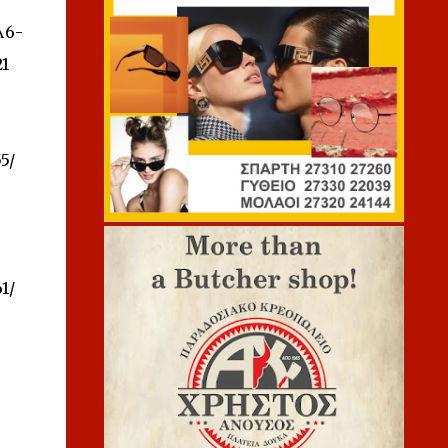
Λ6-
21
5/
1/