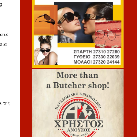
9
όπιν
σια
α της