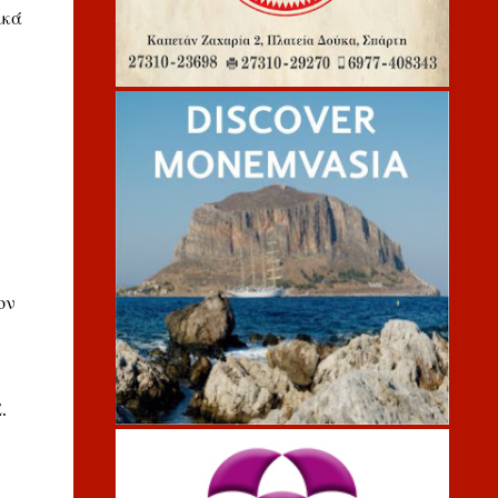
ικά
ον
.