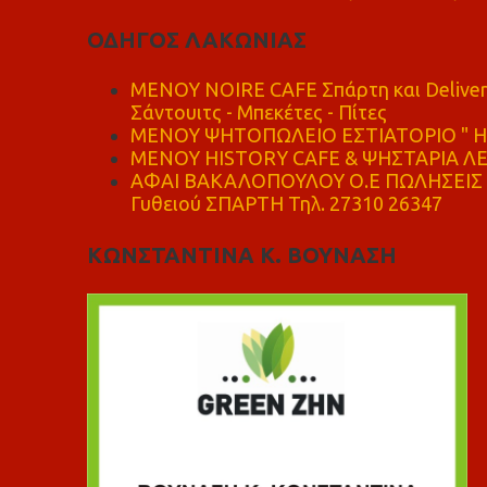
ΟΔΗΓΟΣ ΛΑΚΩΝΙΑΣ
MENOY NOIRE CAFE Σπάρτη και Delive
Σάντουιτς - Μπεκέτες - Πίτες
ΜΕΝΟΥ ΨΗΤΟΠΩΛΕΙΟ ΕΣΤΙΑΤΟΡΙΟ " Η 
ΜΕΝΟΥ HISTORY CAFE & ΨΗΣΤΑΡΙΑ ΛΕΩ
ΑΦΑΙ ΒΑΚΑΛΟΠΟΥΛΟΥ Ο.Ε ΠΩΛΗΣΕΙΣ 
Γυθειού ΣΠΑΡΤΗ Τηλ. 27310 26347
ΚΩΝΣΤΑΝΤΙΝΑ Κ. ΒΟΥΝΑΣΗ