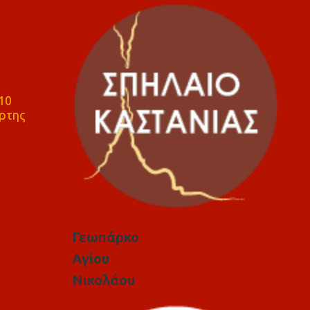
10
ρτης
Γεωπάρκο
Αγίου
Νικολάου