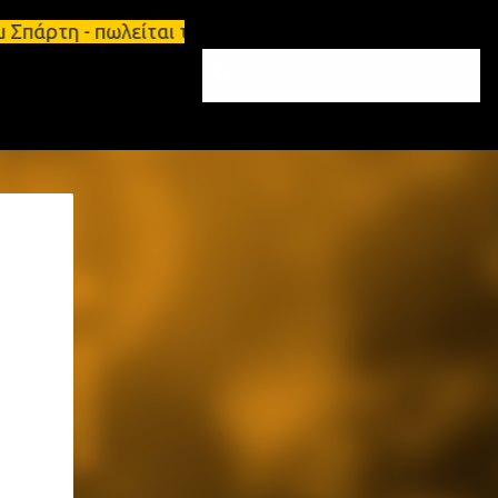
.μ Σπάρτη - πωλείται τριάρι διαμέρισμα 91τ.μ Ζητο