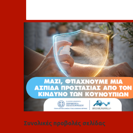
χ
ό
λ
ι
α
Συνολικές προβολές σελίδας