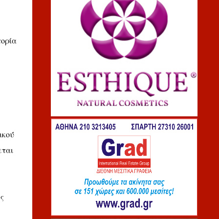
τορία
κού́
εται
ς