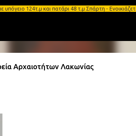
Μετάβαση στο κύριο περιεχόμενο
γειο 124τ.μ και πατάρι 48 τ.μ Σπάρτη - Ενοικιάζετ
εία Αρχαιοτήτων Λακωνίας