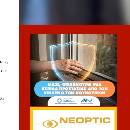
κης,
ο κ.
λι