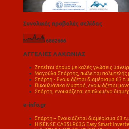
Συνολικές προβολές σελίδας
6
8
6
2
6
6
6
ΑΓΓΕΛΙΕΣ ΛΑΚΩΝΙΑΣ
Ζητείται άτομο με καλές γνώσεις μαγειρ
Μαγούλα Σπάρτης, πωλείται πολυτελής μ
Σπάρτη - Ενοικιάζεται διαμέρισμα 63 τ.
Πικουλιάνικα Μυστρά, ενοικιάζεται μονο
Σπάρτη, ενοικιάζεται επιπλωμένο διαμέρ
e-info.gr
Σπάρτη – Ενοικιάζεται διαμέρισμα 63 τ.
HISENSE CA35LR03G Easy Smart Inverte