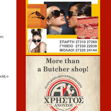
ος
αδή ο