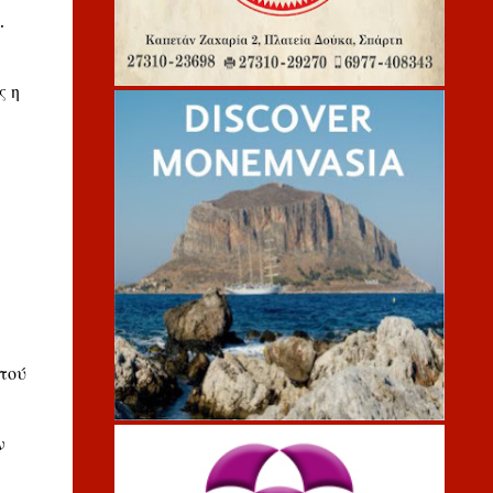
.
ς η
τού
ν