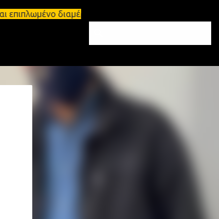
αι επιπλωμένο διαμέρισμα 65τ.μ Σπάρτη - πωλείται 