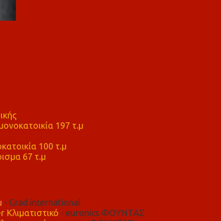
ικής
ονοκατοικία 197 τ.μ
μ
κατοικία 100 τ.μ
ισμα 67 τ.μ
μ
- Grad international
r Κλιματιστικό
- euronics ΦΟΥΝΤΑΣ