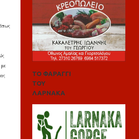
 όπως
ώς
 με
ΤΟ ΦΑΡΑΓΓΙ
ίας
ΤΟΥ
ΛΑΡΝΑΚΑ