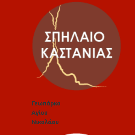
Γεωπάρκο
Αγίου
Νικολάου