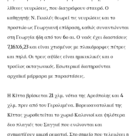
λίθινες νευρώσεις, που διαγράφουν σταυρό. Ο
καθηγητής Ν. Γκιολές θεωρεί τις νευρώσεις και το
προστώο ως Γεωργιανή επίδραση, καθώς συναντώννται
στη Γεωργία ήδη από τον 6ο αι. Ο ναός έχει διαστάσεις
7,16Χ6,23 και είναι χτισμένος με πλακόμορφες πέτρες
και πηλό. Οι τρεις αψίδες είναι ημικυκλικές και ο
τρούλος οκταγωνικός. Εσωτερικά διατηρούνται
αρχαϊκά μάρμαρα με παραστάσεις.
Η Κίττα βρίσκεται 21 χλμ. νότια της Αρεόπολης και 4
χλμ. πριν από τον Γερολιμένα. Βορειοανατολικά της
Κίττας χωροθετείται το χωριό Καλονιοί και ψηλότερα
δυο πλαγιές του Σαγγιά που ενώνονται και
σχηματίζουν μικρή ρεματιά. Στο σημείο που τελειώνει η