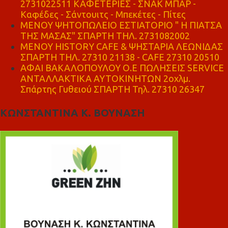
2731022511 ΚΑΦΕΤΕΡΙΕΣ - ΣΝΑΚ ΜΠΑΡ -
Καφέδες - Σάντουιτς - Μπεκέτες - Πίτες
ΜΕΝΟΥ ΨΗΤΟΠΩΛΕΙΟ ΕΣΤΙΑΤΟΡΙΟ " Η ΠΙΑΤΣΑ
ΤΗΣ ΜΑΣΑΣ" ΣΠΑΡΤΗ ΤΗΛ. 2731082002
ΜΕΝΟΥ HISTORY CAFE & ΨΗΣΤΑΡΙΑ ΛΕΩΝΙΔΑΣ
ΣΠΑΡΤΗ ΤΗΛ. 27310 21138 - CAFE 27310 20510
ΑΦΑΙ ΒΑΚΑΛΟΠΟΥΛΟΥ Ο.Ε ΠΩΛΗΣΕΙΣ SERVICE
ΑΝΤΑΛΛΑΚΤΙΚΑ ΑΥΤΟΚΙΝΗΤΩΝ 2οχλμ.
Σπάρτης Γυθειού ΣΠΑΡΤΗ Τηλ. 27310 26347
ΚΩΝΣΤΑΝΤΙΝΑ Κ. ΒΟΥΝΑΣΗ