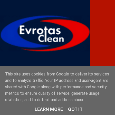
This site uses cookies from Google to deliver its services
and to analyze traffic. Your IP address and user-agent are
ESTHIQUE
shared with Google along with performance and security
metrics to ensure quality of service, generate usage
statistics, and to detect and address abuse.
LEARN MORE
GOT IT