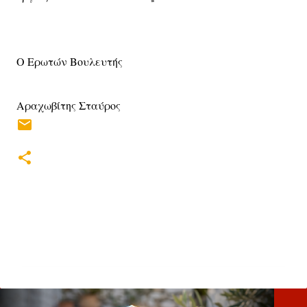
Ο Ερωτών Βουλευτής
Αραχωβίτης Σταύρος
Σ
χ
ό
λ