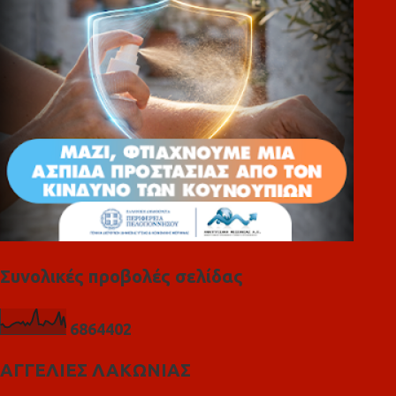
ι
α
Συνολικές προβολές σελίδας
6
8
6
4
4
0
2
ΑΓΓΕΛΙΕΣ ΛΑΚΩΝΙΑΣ