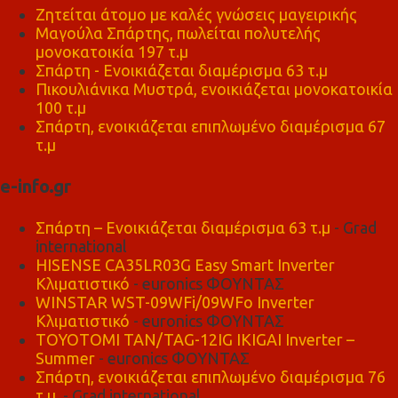
Ζητείται άτομο με καλές γνώσεις μαγειρικής
Μαγούλα Σπάρτης, πωλείται πολυτελής
μονοκατοικία 197 τ.μ
Σπάρτη - Ενοικιάζεται διαμέρισμα 63 τ.μ
Πικουλιάνικα Μυστρά, ενοικιάζεται μονοκατοικία
100 τ.μ
Σπάρτη, ενοικιάζεται επιπλωμένο διαμέρισμα 67
τ.μ
e-info.gr
Σπάρτη – Ενοικιάζεται διαμέρισμα 63 τ.μ
- Grad
international
HISENSE CA35LR03G Easy Smart Inverter
Κλιματιστικό
- euronics ΦΟΥΝΤΑΣ
WINSTAR WST-09WFi/09WFo Inverter
Κλιματιστικό
- euronics ΦΟΥΝΤΑΣ
TOYOTOMI TAN/TAG-12IG IKIGAI Inverter –
Summer
- euronics ΦΟΥΝΤΑΣ
Σπάρτη, ενοικιάζεται επιπλωμένο διαμέρισμα 76
τ.μ,
- Grad international