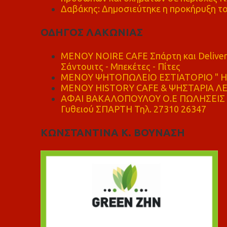
Δαβάκης: Δημοσιεύτηκε η προκήρυξη το
ΟΔΗΓΟΣ ΛΑΚΩΝΙΑΣ
MENOY NOIRE CAFE Σπάρτη και Delive
Σάντουιτς - Μπεκέτες - Πίτες
ΜΕΝΟΥ ΨΗΤΟΠΩΛΕΙΟ ΕΣΤΙΑΤΟΡΙΟ " Η 
ΜΕΝΟΥ HISTORY CAFE & ΨΗΣΤΑΡΙΑ ΛΕΩ
ΑΦΑΙ ΒΑΚΑΛΟΠΟΥΛΟΥ Ο.Ε ΠΩΛΗΣΕΙΣ 
Γυθειού ΣΠΑΡΤΗ Τηλ. 27310 26347
ΚΩΝΣΤΑΝΤΙΝΑ Κ. ΒΟΥΝΑΣΗ