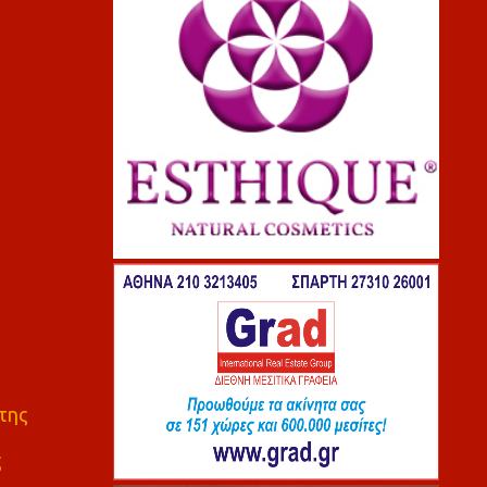
της
ς