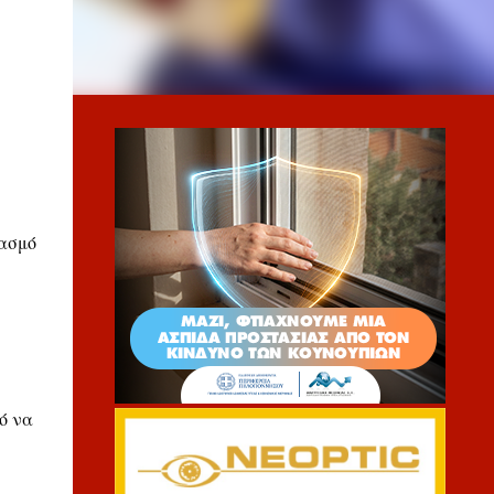
ιασμό
’
ό να