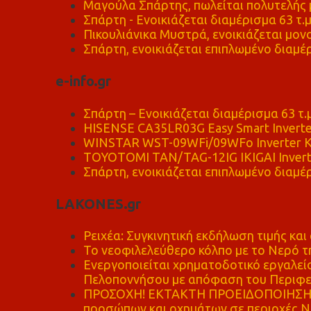
Μαγούλα Σπάρτης, πωλείται πολυτελής μ
Σπάρτη - Ενοικιάζεται διαμέρισμα 63 τ.
Πικουλιάνικα Μυστρά, ενοικιάζεται μονο
Σπάρτη, ενοικιάζεται επιπλωμένο διαμέρ
e-info.gr
Σπάρτη – Ενοικιάζεται διαμέρισμα 63 τ.
HISENSE CA35LR03G Easy Smart Inverte
WINSTAR WST-09WFi/09WFo Inverter Κ
TOYOTOMI TAN/TAG-12IG IKIGAI Invert
Σπάρτη, ενοικιάζεται επιπλωμένο διαμέρ
LAKONES.gr
Ρειχέα: Συγκινητική εκδήλωση τιμής και 
Το νεοφιλελεύθερο κόλπο με το Νερό τ
Ενεργοποιείται χρηματοδοτικό εργαλείο
Πελοποννήσου με απόφαση του Περιφε
ΠΡΟΣΟΧΗ! ΕΚΤΑΚΤΗ ΠΡΟΕΙΔΟΠΟΙΗΣΗ - 
προσώπων και οχημάτων σε περιοχές