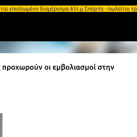
Μετάβαση στο κύριο περιεχόμενο
αι επιπλωμένο διαμέρισμα 65τ.μ Σπάρτη - πωλείται 
 προχωρούν οι εμβολιασμοί στην