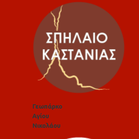
Γεωπάρκο
Αγίου
Νικολάου