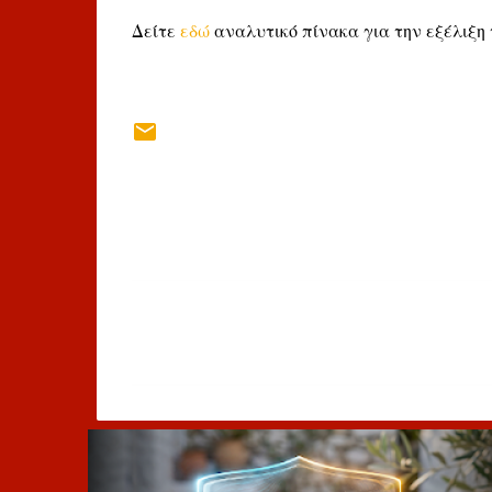
Δείτε
εδώ
αναλυτικό πίνακα για την εξέλιξη
Σ
χ
ό
λ
ι
α