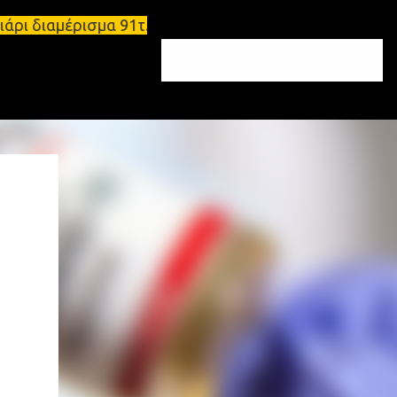
τριάρι διαμέρισμα 91τ.μ Ζητούνται υπάλληλοι σε Μο