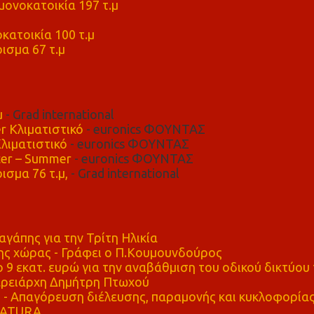
ονοκατοικία 197 τ.μ
μ
κατοικία 100 τ.μ
ισμα 67 τ.μ
μ
- Grad international
r Κλιματιστικό
- euronics ΦΟΥΝΤΑΣ
λιματιστικό
- euronics ΦΟΥΝΤΑΣ
er – Summer
- euronics ΦΟΥΝΤΑΣ
ισμα 76 τ.μ,
- Grad international
αγάπης για την Τρίτη Ηλικία
ης χώρας - Γράφει ο Π.Κουμουνδούρος
 9 εκατ. ευρώ για την αναβάθμιση του οδικού δικτύου 
ρειάρχη Δημήτρη Πτωχού
Απαγόρευση διέλευσης, παραμονής και κυκλοφορία
 NATURA