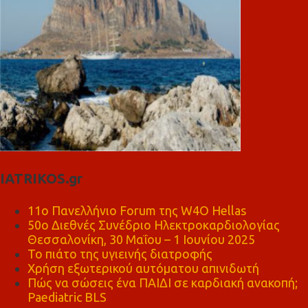
IATRIKOS.gr
11ο Πανελλήνιο Forum της W4O Hellas
50ο Διεθνές Συνέδριο Ηλεκτροκαρδιολογίας
Θεσσαλονίκη, 30 Μαΐου – 1 Ιουνίου 2025
Το πιάτο της υγιεινής διατροφής
Χρήση εξωτερικού αυτόματου απινιδωτή
Πώς να σώσεις ένα ΠΑΙΔΙ σε καρδιακή ανακοπή;
Paediatric BLS