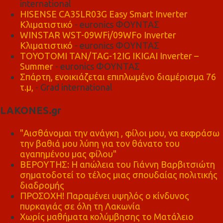
international
HISENSE CA35LR03G Easy Smart Inverter
Κλιματιστικό
- euronics ΦΟΥΝΤΑΣ
WINSTAR WST-09WFi/09WFo Inverter
Κλιματιστικό
- euronics ΦΟΥΝΤΑΣ
TOYOTOMI TAN/TAG-12IG IKIGAI Inverter –
Summer
- euronics ΦΟΥΝΤΑΣ
Σπάρτη, ενοικιάζεται επιπλωμένο διαμέρισμα 76
τ.μ,
- Grad international
LAKONES.gr
"Αισθάνομαι την ανάγκη , φίλοι μου, να εκφράσω
την βαθιά μου λύπη για τον θάνατο του
αγαπημένου μας φίλου"
ΒΕΡΟΥΤΗΣ: Η απώλεια του Γιάννη Βαρβιτσιώτη
σηματοδοτεί το τέλος μιας σπουδαίας πολιτικής
διαδρομής
ΠΡΟΣΟΧΗ! Παραμένει υψηλός ο κίνδυνος
πυρκαγιάς σε όλη τη Λακωνία
Χωρίς μαθήματα κολύμβησης το Ματάλειο