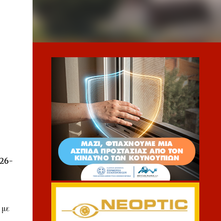
 26-
 με