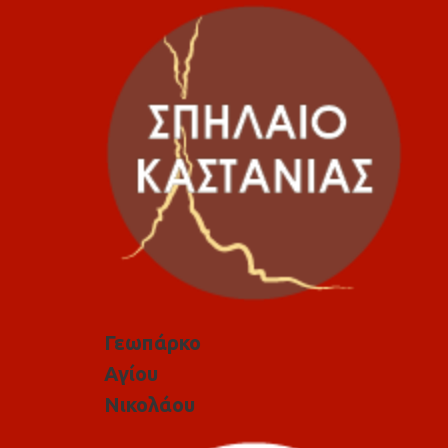
Γεωπάρκο
Αγίου
Νικολάου