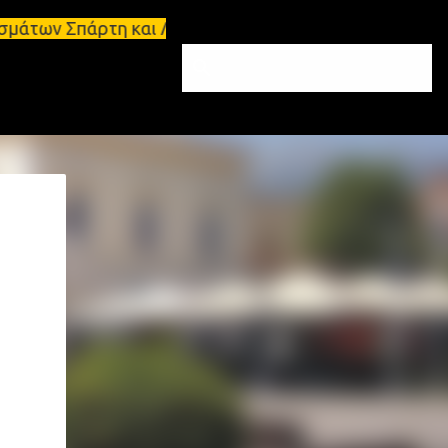
πάρτη και Λακωνία Σπάρτη - Ενοικιάζεται κατάστημα 