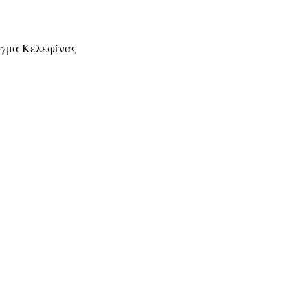
άγμα Κελεφίνας