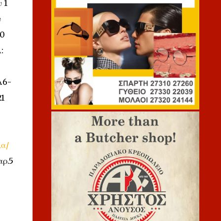
 1
υ
20
:
Λ6-
21
α/
αρ.5