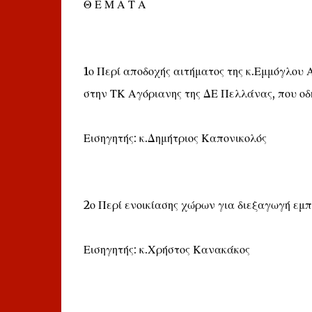
Θ Ε Μ Α Τ Α
1ο Περί αποδοχής αιτήματος της κ.Εμμόγλου Α
στην ΤΚ Αγόριανης της ΔΕ Πελλάνας, που οδ
Εισηγητής: κ.Δημήτριος Καπονικολός
2ο Περί ενοικίασης χώρων για διεξαγωγή ε
Εισηγητής: κ.Χρήστος Κανακάκος