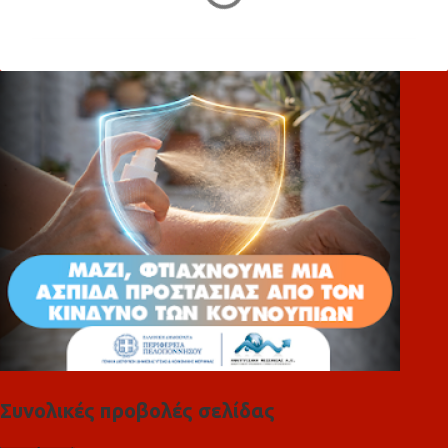
χ
ό
λ
ι
α
Συνολικές προβολές σελίδας