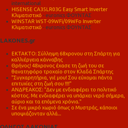
international
HISENSE CA35LR03G Easy Smart Inverter
Κλιματιστικό
- euronics ΦΟΥΝΤΑΣ
WINSTAR WST-09WFi/09WFo Inverter
Κλιματιστικό
- euronics ΦΟΥΝΤΑΣ
LAKONES.gr
ΕΚΤΑΚΤΟ: Σύλληψη 68χρονου στη Σπάρτη για
καλλιέργεια κάνναβης
Θρήνος! 48χρονος έχασε τη ζωή του σε
θανατηφόρο τροχαίο στον Κλαδά Σπάρτης
"Συγχαρητήρια, γιέ μου! Σου εύχομαι πάντα
επιτυχίες στη ζωή σου !!!!"
ΑΝΔΡΕΑΚΟΣ: "Δεν με ενδιαφέρει το πολιτικό
κόστος. Με ενδιαφέρει να υπάρχει νερό σήμερα,
αύριο και τα επόμενα χρόνια."
Σε ένα μικρό χωριό όπως ο Μυστράς, κάποιοι
υποψιάζονταν αλλά...
ΟΔΗΓΟΣ ΛΑΚΩΝΙΑΣ