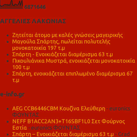
6
8
7
1
6
4
6
ΑΓΓΕΛΙΕΣ ΛΑΚΩΝΙΑΣ
Ζητείται άτομο με καλές γνώσεις μαγειρικής
Μαγούλα Σπάρτης, πωλείται πολυτελής
μονοκατοικία 197 τ.μ
Σπάρτη - Ενοικιάζεται διαμέρισμα 63 τ.μ
Πικουλιάνικα Μυστρά, ενοικιάζεται μονοκατοικία
100 τ.μ
Σπάρτη, ενοικιάζεται επιπλωμένο διαμέρισμα 67
τ.μ
e-info.gr
AEG CCB6446CBM Κουζίνα Ελεύθερη
- euronics
ΦΟΥΝΤΑΣ
NEFF B1ACC2AN3+T16SBF1L0 Σετ Φούρνος
Εστία
- euronics ΦΟΥΝΤΑΣ
Σπάρτη – Ενοικιάζεται διαμέρισμα 63 τ.μ
- Grad