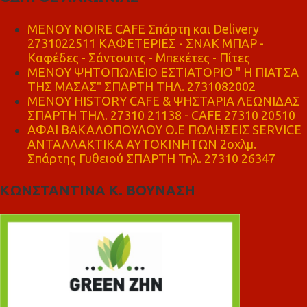
MENOY NOIRE CAFE Σπάρτη και Delivery
2731022511 ΚΑΦΕΤΕΡΙΕΣ - ΣΝΑΚ ΜΠΑΡ -
Καφέδες - Σάντουιτς - Μπεκέτες - Πίτες
ΜΕΝΟΥ ΨΗΤΟΠΩΛΕΙΟ ΕΣΤΙΑΤΟΡΙΟ " Η ΠΙΑΤΣΑ
ΤΗΣ ΜΑΣΑΣ" ΣΠΑΡΤΗ ΤΗΛ. 2731082002
ΜΕΝΟΥ HISTORY CAFE & ΨΗΣΤΑΡΙΑ ΛΕΩΝΙΔΑΣ
ΣΠΑΡΤΗ ΤΗΛ. 27310 21138 - CAFE 27310 20510
ΑΦΑΙ ΒΑΚΑΛΟΠΟΥΛΟΥ Ο.Ε ΠΩΛΗΣΕΙΣ SERVICE
ΑΝΤΑΛΛΑΚΤΙΚΑ ΑΥΤΟΚΙΝΗΤΩΝ 2οχλμ.
Σπάρτης Γυθειού ΣΠΑΡΤΗ Τηλ. 27310 26347
ΚΩΝΣΤΑΝΤΙΝΑ Κ. ΒΟΥΝΑΣΗ