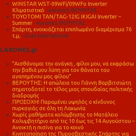
WINSTAR WST-09WFi/09WFo Inverter
Κλιματιστικό
- euronics ΦΟΥΝΤΑΣ
TOYOTOMI TAN/TAG-12IG IKIGAI Inverter –
Summer
- euronics ΦΟΥΝΤΑΣ
Σπάρτη, ενοικιάζεται επιπλωμένο διαμέρισμα 76
τ.μ,
- Grad international
LAKONES.gr
"Αισθάνομαι την ανάγκη , φίλοι μου, να εκφράσω
την βαθιά μου λύπη για τον θάνατο του
αγαπημένου μας φίλου"
ΒΕΡΟΥΤΗΣ: Η απώλεια του Γιάννη Βαρβιτσιώτη
σηματοδοτεί το τέλος μιας σπουδαίας πολιτικής
διαδρομής
ΠΡΟΣΟΧΗ! Παραμένει υψηλός ο κίνδυνος
πυρκαγιάς σε όλη τη Λακωνία
Χωρίς μαθήματα κολύμβησης το Ματάλειο
Κολυμβητήριο από τις 10 έως τις 14 Αυγούστου –
Ανοικτή η πισίνα για το κοινό
Κινητοποίηση της Πυροσβεστικής Σπάρτης για