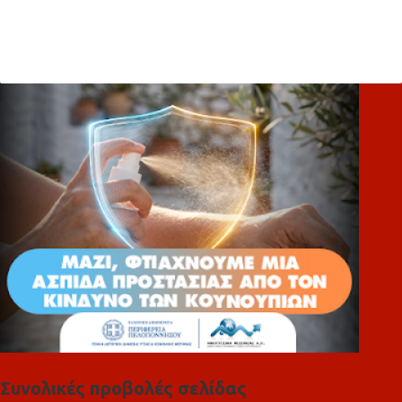
Σ
χ
ό
λ
ι
α
Συνολικές προβολές σελίδας