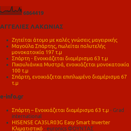
6
8
6
4
4
1
9
ΑΓΓΕΛΙΕΣ ΛΑΚΩΝΙΑΣ
Ζητείται άτομο με καλές γνώσεις μαγειρικής
Μαγούλα Σπάρτης, πωλείται πολυτελής
μονοκατοικία 197 τ.μ
Σπάρτη - Ενοικιάζεται διαμέρισμα 63 τ.μ
Πικουλιάνικα Μυστρά, ενοικιάζεται μονοκατοικία
100 τ.μ
Σπάρτη, ενοικιάζεται επιπλωμένο διαμέρισμα 67
τ.μ
e-info.gr
Σπάρτη – Ενοικιάζεται διαμέρισμα 63 τ.μ
- Grad
international
HISENSE CA35LR03G Easy Smart Inverter
Κλιματιστικό
- euronics ΦΟΥΝΤΑΣ