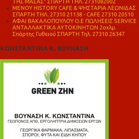
ΤΗΣ ΜΑΣΑΣ" ΣΠΑΡΤΗ ΤΗΛ. 2731082002
ΜΕΝΟΥ HISTORY CAFE & ΨΗΣΤΑΡΙΑ ΛΕΩΝΙΔΑΣ
ΣΠΑΡΤΗ ΤΗΛ. 27310 21138 - CAFE 27310 20510
ΑΦΑΙ ΒΑΚΑΛΟΠΟΥΛΟΥ Ο.Ε ΠΩΛΗΣΕΙΣ SERVICE
ΑΝΤΑΛΛΑΚΤΙΚΑ ΑΥΤΟΚΙΝΗΤΩΝ 2οχλμ.
Σπάρτης Γυθειού ΣΠΑΡΤΗ Τηλ. 27310 26347
ΚΩΝΣΤΑΝΤΙΝΑ Κ. ΒΟΥΝΑΣΗ