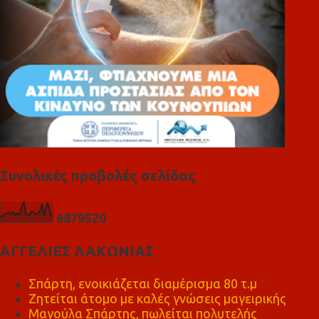
Συνολικές προβολές σελίδας
6
8
7
9
5
2
0
ΑΓΓΕΛΙΕΣ ΛΑΚΩΝΙΑΣ
Σπάρτη, ενοικιάζεται διαμέρισμα 80 τ.μ
Ζητείται άτομο με καλές γνώσεις μαγειρικής
Μαγούλα Σπάρτης, πωλείται πολυτελής