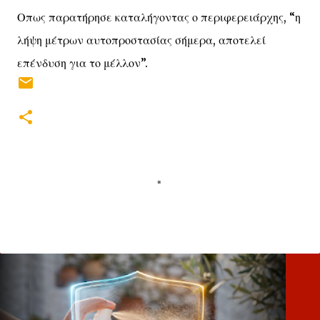
Οπως παρατήρησε καταλήγοντας ο περιφερειάρχης, “η
λήψη μέτρων αυτοπροστασίας σήμερα, αποτελεί
επένδυση για το μέλλον”.
Σ
χ
ό
λ
ι
α