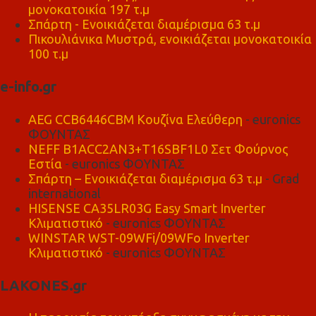
μονοκατοικία 197 τ.μ
Σπάρτη - Ενοικιάζεται διαμέρισμα 63 τ.μ
Πικουλιάνικα Μυστρά, ενοικιάζεται μονοκατοικία
100 τ.μ
e-info.gr
AEG CCB6446CBM Κουζίνα Ελεύθερη
- euronics
ΦΟΥΝΤΑΣ
NEFF B1ACC2AN3+T16SBF1L0 Σετ Φούρνος
Εστία
- euronics ΦΟΥΝΤΑΣ
Σπάρτη – Ενοικιάζεται διαμέρισμα 63 τ.μ
- Grad
international
HISENSE CA35LR03G Easy Smart Inverter
Κλιματιστικό
- euronics ΦΟΥΝΤΑΣ
WINSTAR WST-09WFi/09WFo Inverter
Κλιματιστικό
- euronics ΦΟΥΝΤΑΣ
LAKONES.gr