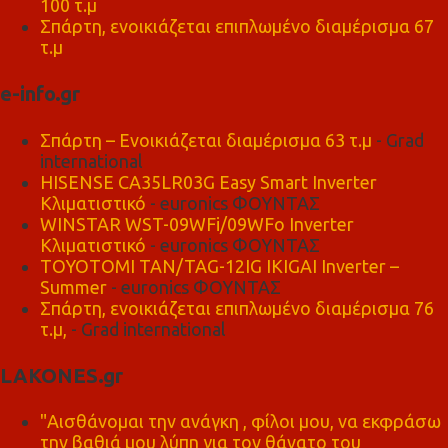
100 τ.μ
Σπάρτη, ενοικιάζεται επιπλωμένο διαμέρισμα 67
τ.μ
e-info.gr
Σπάρτη – Ενοικιάζεται διαμέρισμα 63 τ.μ
- Grad
international
HISENSE CA35LR03G Easy Smart Inverter
Κλιματιστικό
- euronics ΦΟΥΝΤΑΣ
WINSTAR WST-09WFi/09WFo Inverter
Κλιματιστικό
- euronics ΦΟΥΝΤΑΣ
TOYOTOMI TAN/TAG-12IG IKIGAI Inverter –
Summer
- euronics ΦΟΥΝΤΑΣ
Σπάρτη, ενοικιάζεται επιπλωμένο διαμέρισμα 76
τ.μ,
- Grad international
LAKONES.gr
"Αισθάνομαι την ανάγκη , φίλοι μου, να εκφράσω
την βαθιά μου λύπη για τον θάνατο του