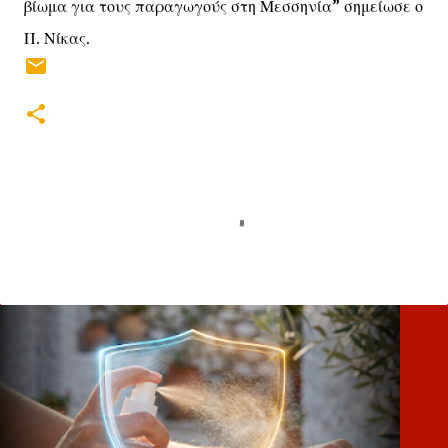
βίωμα για τους παραγωγούς στη Μεσσηνία” σημείωσε ο
Π. Νίκας.
Σ
χ
ό
λ
ι
α