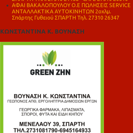
ΑΦΑΙ ΒΑΚΑΛΟΠΟΥΛΟΥ Ο.Ε ΠΩΛΗΣΕΙΣ SERVICE
ΑΝΤΑΛΛΑΚΤΙΚΑ ΑΥΤΟΚΙΝΗΤΩΝ 2οχλμ.
Σπάρτης Γυθειού ΣΠΑΡΤΗ Τηλ. 27310 26347
ΚΩΝΣΤΑΝΤΙΝΑ Κ. ΒΟΥΝΑΣΗ