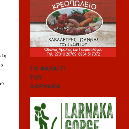
λλη
ία
ΤΟ ΦΑΡΑΓΓΙ
ΤΟΥ
πό
ΛΑΡΝΑΚΑ