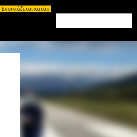
ζεται κατάστημα 134 τ.μ, με υπόγειο 124τ.μ και πα