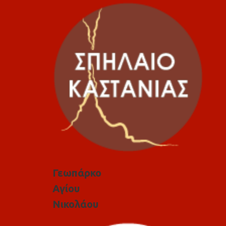
Γεωπάρκο
Αγίου
Νικολάου