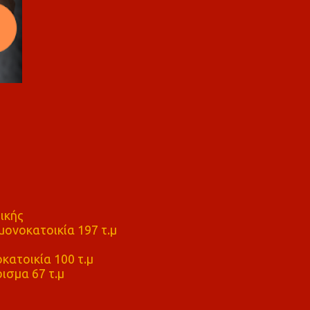
ικής
ονοκατοικία 197 τ.μ
μ
κατοικία 100 τ.μ
ισμα 67 τ.μ