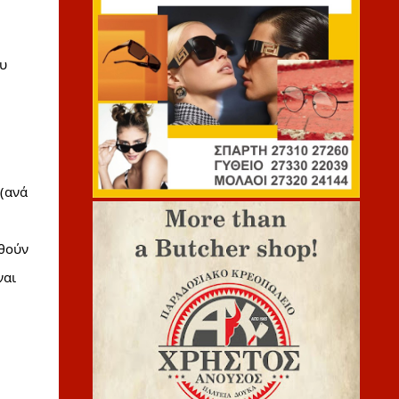
υ 
(ανά 
θούν 
αι 