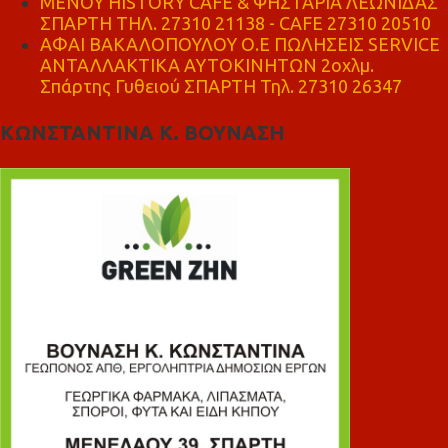
ΜΕΝΟΥ HISTORY CAFE & ΨΗΣΤΑΡΙΑ ΛΕΩΝΙΔΑΣ
ΣΠΑΡΤΗ ΤΗΛ. 27310 21138 - CAFE 27310 20510
ΑΦΑΙ ΒΑΚΑΛΟΠΟΥΛΟΥ Ο.Ε ΠΩΛΗΣΕΙΣ SERVICE
ΑΝΤΑΛΛΑΚΤΙΚΑ ΑΥΤΟΚΙΝΗΤΩΝ 2οχλμ.
Σπάρτης Γυθειού ΣΠΑΡΤΗ Τηλ. 27310 26347
ΚΩΝΣΤΑΝΤΙΝΑ Κ. ΒΟΥΝΑΣΗ