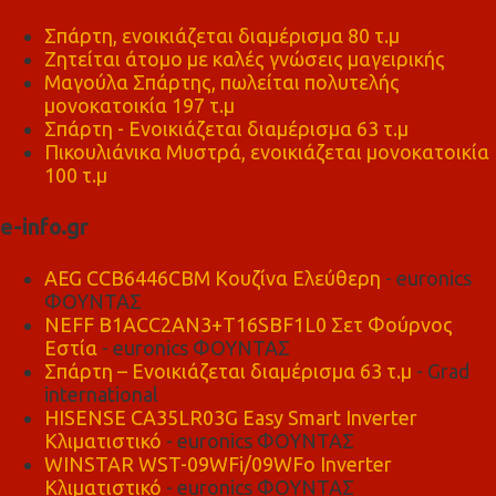
Σπάρτη, ενοικιάζεται διαμέρισμα 80 τ.μ
Ζητείται άτομο με καλές γνώσεις μαγειρικής
Μαγούλα Σπάρτης, πωλείται πολυτελής
μονοκατοικία 197 τ.μ
Σπάρτη - Ενοικιάζεται διαμέρισμα 63 τ.μ
Πικουλιάνικα Μυστρά, ενοικιάζεται μονοκατοικία
100 τ.μ
e-info.gr
AEG CCB6446CBM Κουζίνα Ελεύθερη
- euronics
ΦΟΥΝΤΑΣ
NEFF B1ACC2AN3+T16SBF1L0 Σετ Φούρνος
Εστία
- euronics ΦΟΥΝΤΑΣ
Σπάρτη – Ενοικιάζεται διαμέρισμα 63 τ.μ
- Grad
international
HISENSE CA35LR03G Easy Smart Inverter
Κλιματιστικό
- euronics ΦΟΥΝΤΑΣ
WINSTAR WST-09WFi/09WFo Inverter
Κλιματιστικό
- euronics ΦΟΥΝΤΑΣ