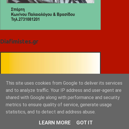
Diafimistes.gr
This site uses cookies from Google to deliver its services
and to analyze traffic. Your IP address and user-agent are
shared with Google along with performance and security
metrics to ensure quality of service, generate usage
statistics, and to detect and address abuse.
LEARN MORE
GOT IT