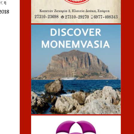
ς η
2018