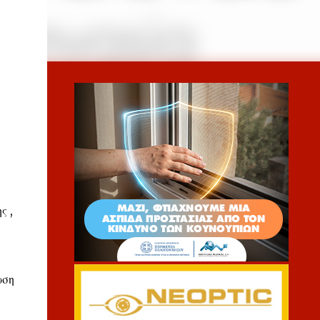
ς ,
ωση