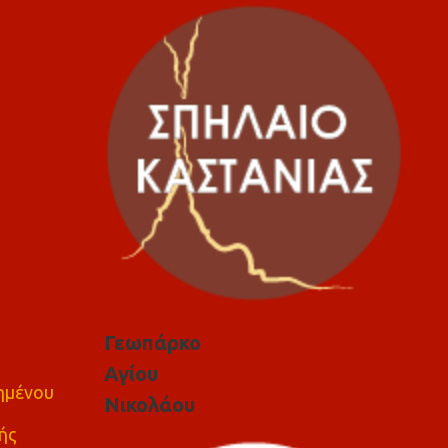
Γεωπάρκο
Αγίου
πημένου
Νικολάου
ής