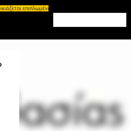
ικιάζεται επιπλωμένο διαμέρισμα 65τ.μ Σπάρτη - πω
ο