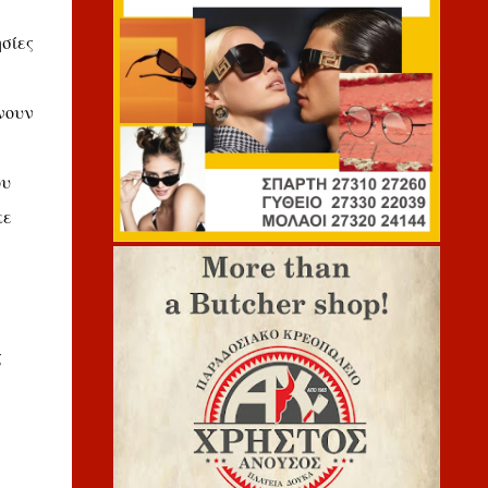
ησίες
νουν
ου
κε
ς