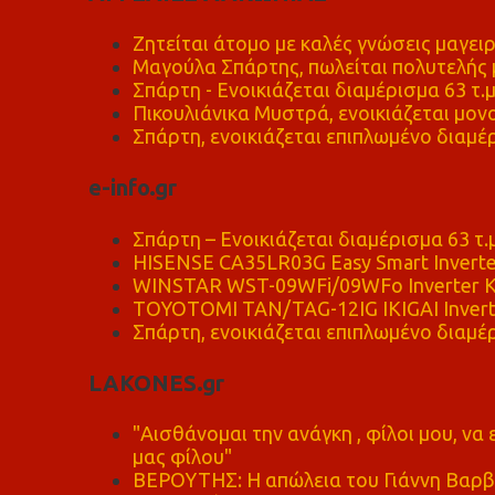
Ζητείται άτομο με καλές γνώσεις μαγειρ
Μαγούλα Σπάρτης, πωλείται πολυτελής μ
Σπάρτη - Ενοικιάζεται διαμέρισμα 63 τ.
Πικουλιάνικα Μυστρά, ενοικιάζεται μονο
Σπάρτη, ενοικιάζεται επιπλωμένο διαμέρ
e-info.gr
Σπάρτη – Ενοικιάζεται διαμέρισμα 63 τ.
HISENSE CA35LR03G Easy Smart Inverte
WINSTAR WST-09WFi/09WFo Inverter Κ
TOYOTOMI TAN/TAG-12IG IKIGAI Invert
Σπάρτη, ενοικιάζεται επιπλωμένο διαμέρ
LAKONES.gr
"Αισθάνομαι την ανάγκη , φίλοι μου, ν
μας φίλου"
ΒΕΡΟΥΤΗΣ: Η απώλεια του Γιάννη Βαρβι