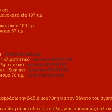
ικής
ονοκατοικία 197 τ.μ
μ
κατοικία 100 τ.μ
ισμα 67 τ.μ
μ
- Grad international
r Κλιματιστικό
- euronics ΦΟΥΝΤΑΣ
λιματιστικό
- euronics ΦΟΥΝΤΑΣ
er – Summer
- euronics ΦΟΥΝΤΑΣ
ισμα 76 τ.μ,
- Grad international
α εκφράσω την βαθιά μου λύπη για τον θάνατο του αγα
τσιώτη σηματοδοτεί το τέλος μιας σπουδαίας πολιτικ