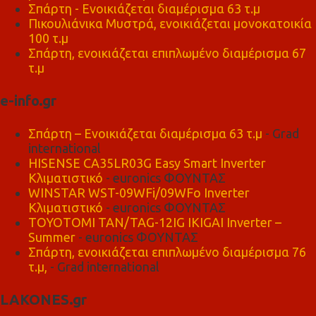
Σπάρτη - Ενοικιάζεται διαμέρισμα 63 τ.μ
Πικουλιάνικα Μυστρά, ενοικιάζεται μονοκατοικία
100 τ.μ
Σπάρτη, ενοικιάζεται επιπλωμένο διαμέρισμα 67
τ.μ
e-info.gr
Σπάρτη – Ενοικιάζεται διαμέρισμα 63 τ.μ
- Grad
international
HISENSE CA35LR03G Easy Smart Inverter
Κλιματιστικό
- euronics ΦΟΥΝΤΑΣ
WINSTAR WST-09WFi/09WFo Inverter
Κλιματιστικό
- euronics ΦΟΥΝΤΑΣ
TOYOTOMI TAN/TAG-12IG IKIGAI Inverter –
Summer
- euronics ΦΟΥΝΤΑΣ
Σπάρτη, ενοικιάζεται επιπλωμένο διαμέρισμα 76
τ.μ,
- Grad international
LAKONES.gr