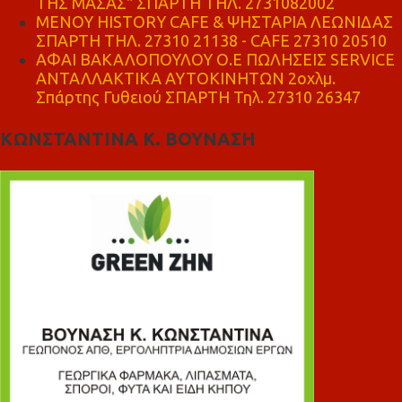
ΤΗΣ ΜΑΣΑΣ" ΣΠΑΡΤΗ ΤΗΛ. 2731082002
ΜΕΝΟΥ HISTORY CAFE & ΨΗΣΤΑΡΙΑ ΛΕΩΝΙΔΑΣ
ΣΠΑΡΤΗ ΤΗΛ. 27310 21138 - CAFE 27310 20510
ΑΦΑΙ ΒΑΚΑΛΟΠΟΥΛΟΥ Ο.Ε ΠΩΛΗΣΕΙΣ SERVICE
ΑΝΤΑΛΛΑΚΤΙΚΑ ΑΥΤΟΚΙΝΗΤΩΝ 2οχλμ.
Σπάρτης Γυθειού ΣΠΑΡΤΗ Τηλ. 27310 26347
ΚΩΝΣΤΑΝΤΙΝΑ Κ. ΒΟΥΝΑΣΗ