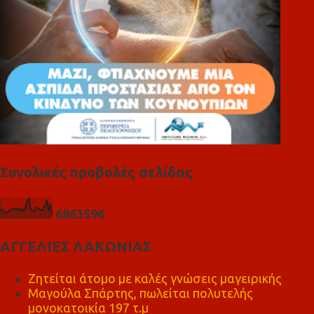
Συνολικές προβολές σελίδας
6
8
6
3
5
9
6
ΑΓΓΕΛΙΕΣ ΛΑΚΩΝΙΑΣ
Ζητείται άτομο με καλές γνώσεις μαγειρικής
Μαγούλα Σπάρτης, πωλείται πολυτελής
μονοκατοικία 197 τ.μ