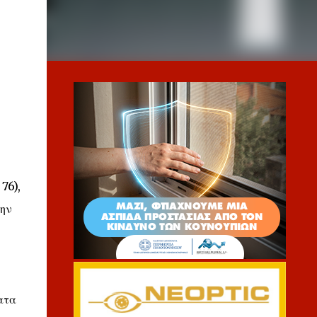
76),
την
ατα