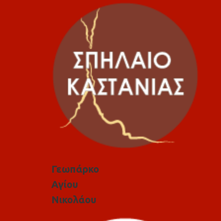
Γεωπάρκο
Αγίου
Νικολάου