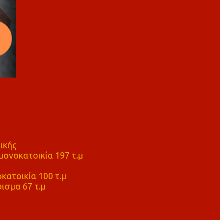
ικής
ονοκατοικία 197 τ.μ
μ
κατοικία 100 τ.μ
ισμα 67 τ.μ