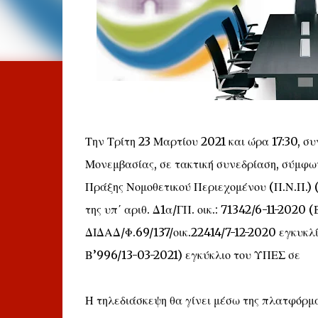
Την Τρίτη 23 Μαρτίου 2021 και ώρα 17:30, σ
Μονεμβασίας, σε τακτική συνεδρίαση, σύμφων
Πράξης Νομοθετικού Περιεχομένου (Π.Ν.Π.) (Α
της υπ΄ αριθ. Δ1α/ΓΠ. οικ.: 71342/6-11-2020
ΔΙΔΑΔ/Φ.69/137/οικ.22414/7-12-2020 εγκυκλί
Β’996/13-03-2021) εγκύκλιο του ΥΠΕΣ σε
Η τηλεδιάσκεψη θα γίνει μέσω της πλατφόρμ