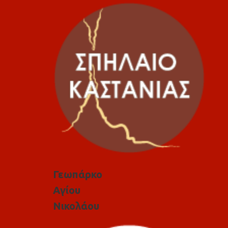
Γεωπάρκο
Αγίου
Νικολάου