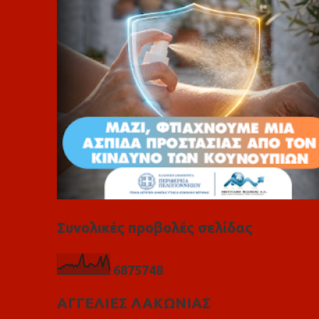
ι
α
Συνολικές προβολές σελίδας
6
8
7
5
7
4
8
ΑΓΓΕΛΙΕΣ ΛΑΚΩΝΙΑΣ