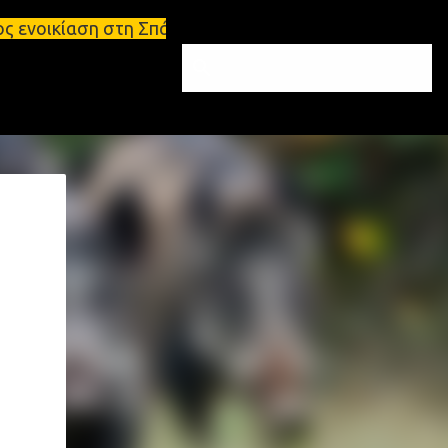
 Σπάρτη Ενοικιάσεις διαμερισμάτων Σπάρτη και Λακω