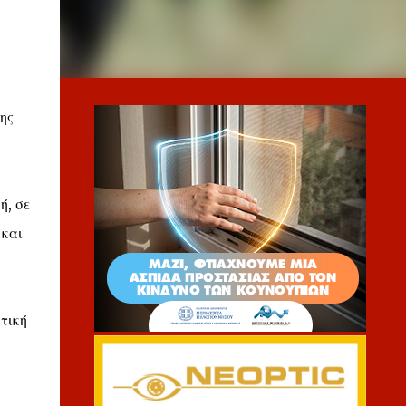
ης
ή, σε
 και
τική