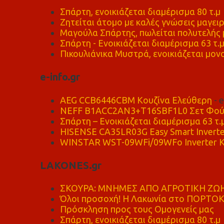
Σπάρτη, ενοικιάζεται διαμέρισμα 80 τ.μ
Ζητείται άτομο με καλές γνώσεις μαγειρ
Μαγούλα Σπάρτης, πωλείται πολυτελής μ
Σπάρτη - Ενοικιάζεται διαμέρισμα 63 τ.
Πικουλιάνικα Μυστρά, ενοικιάζεται μονο
e-info.gr
AEG CCB6446CBM Κουζίνα Ελεύθερη
- 
NEFF B1ACC2AN3+T16SBF1L0 Σετ Φού
Σπάρτη – Ενοικιάζεται διαμέρισμα 63 τ.
HISENSE CA35LR03G Easy Smart Inverte
WINSTAR WST-09WFi/09WFo Inverter Κ
LAKONES.gr
ΣΚΟΥΡΑ: ΜΝΗΜΕΣ ΑΠΟ ΑΓΡΟΤΙΚΗ ΖΩΗ
Όλοι προσοχή! Η Λακωνία στο ΠΟΡΤΟ
Πρόσκληση προς τους Ομογενείς μας
Σπάρτη, ενοικιάζεται διαμέρισμα 80 τ.μ