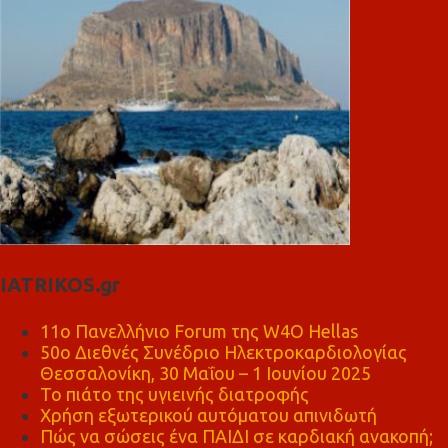
IATRIKOS.gr
11ο Πανελλήνιο Forum της W4O Hellas
50ο Διεθνές Συνέδριο Ηλεκτροκαρδιολογίας
Θεσσαλονίκη, 30 Μαΐου – 1 Ιουνίου 2025
Το πιάτο της υγιεινής διατροφής
Χρήση εξωτερικού αυτόματου απινιδωτή
Πώς να σώσεις ένα ΠΑΙΔΙ σε καρδιακή ανακοπή;