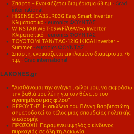
Σπάρτη – Ενοικιάζεται διαμέρισμα 63 τ.μ
- Grad
international
HISENSE CA35LR03G Easy Smart Inverter
Κλιματιστικό
- euronics ΦΟΥΝΤΑΣ
WINSTAR WST-09WFi/09WFo Inverter
Κλιματιστικό
- euronics ΦΟΥΝΤΑΣ
TOYOTOMI TAN/TAG-12IG IKIGAI Inverter –
Summer
- euronics ΦΟΥΝΤΑΣ
Σπάρτη, ενοικιάζεται επιπλωμένο διαμέρισμα 76
τ.μ,
- Grad international
LAKONES.gr
"Αισθάνομαι την ανάγκη , φίλοι μου, να εκφράσω
την βαθιά μου λύπη για τον θάνατο του
αγαπημένου μας φίλου"
ΒΕΡΟΥΤΗΣ: Η απώλεια του Γιάννη Βαρβιτσιώτη
σηματοδοτεί το τέλος μιας σπουδαίας πολιτικής
διαδρομής
ΠΡΟΣΟΧΗ! Παραμένει υψηλός ο κίνδυνος
πυρκαγιάς σε όλη τη Λακωνία