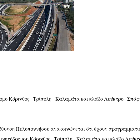
ρομο Κόρινθος- Τρίπολη- Καλαμάτα και κλάδο Λεύκτρο- Σπάρ
εύθυνση Πελοποννήσου ανακοινώνεται ότι έχουν προγραμματι
οκινητόδρομου Κόρινθος- Τρίπολη- Καλαμάτα και κλάδο Λεύκτ