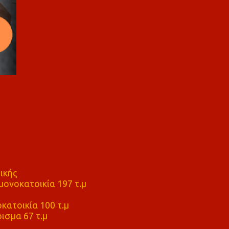
ικής
ονοκατοικία 197 τ.μ
μ
κατοικία 100 τ.μ
ισμα 67 τ.μ