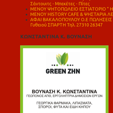
Σάντουιτς - Μπεκέτες - Πίτες
ΜΕΝΟΥ ΨΗΤΟΠΩΛΕΙΟ ΕΣΤΙΑΤΟΡΙΟ " Η 
ΜΕΝΟΥ HISTORY CAFE & ΨΗΣΤΑΡΙΑ ΛΕΩ
ΑΦΑΙ ΒΑΚΑΛΟΠΟΥΛΟΥ Ο.Ε ΠΩΛΗΣΕΙΣ 
Γυθειού ΣΠΑΡΤΗ Τηλ. 27310 26347
ΚΩΝΣΤΑΝΤΙΝΑ Κ. ΒΟΥΝΑΣΗ