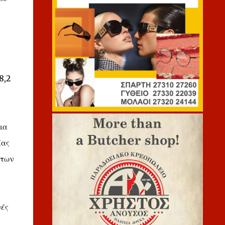
8,2
μα
ίας
άτων
νές