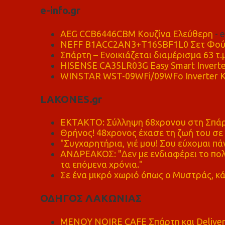
e-info.gr
AEG CCB6446CBM Κουζίνα Ελεύθερη
- 
NEFF B1ACC2AN3+T16SBF1L0 Σετ Φού
Σπάρτη – Ενοικιάζεται διαμέρισμα 63 τ.
HISENSE CA35LR03G Easy Smart Inverte
WINSTAR WST-09WFi/09WFo Inverter Κ
LAKONES.gr
ΕΚΤΑΚΤΟ: Σύλληψη 68χρονου στη Σπάρτ
Θρήνος! 48χρονος έχασε τη ζωή του σ
"Συγχαρητήρια, γιέ μου! Σου εύχομαι πάν
ΑΝΔΡΕΑΚΟΣ: "Δεν με ενδιαφέρει το πολι
τα επόμενα χρόνια."
Σε ένα μικρό χωριό όπως ο Μυστράς, κά
ΟΔΗΓΟΣ ΛΑΚΩΝΙΑΣ
MENOY NOIRE CAFE Σπάρτη και Delive