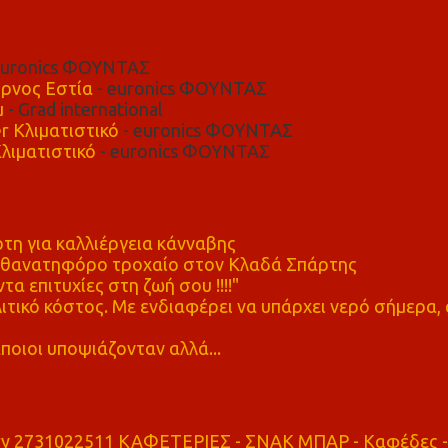
euronics ΦΟΥΝΤΑΣ
ρνος Εστία
- euronics ΦΟΥΝΤΑΣ
μ
- Grad international
r Κλιματιστικό
- euronics ΦΟΥΝΤΑΣ
λιματιστικό
- euronics ΦΟΥΝΤΑΣ
η για καλλιέργεια κάνναβης
ε θανατηφόρο τροχαίο στον Κλαδά Σπάρτης
τα επιτυχίες στη ζωή σου !!!!"
τικό κόστος. Με ενδιαφέρει να υπάρχει νερό σήμερα, 
ποιοι υποψιάζονταν αλλά...
ry 2731022511 ΚΑΦΕΤΕΡΙΕΣ - ΣΝΑΚ ΜΠΑΡ - Καφέδες -