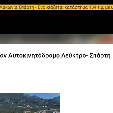
Μετάβαση στο κύριο περιεχόμενο
πάρτη - Ενοικιάζεται κατάστημα 134 τ.μ, με υπόγει
τον Αυτοκινητόδρομο Λεύκτρο- Σπάρτη