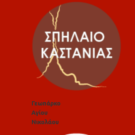
Γεωπάρκο
Αγίου
Νικολάου