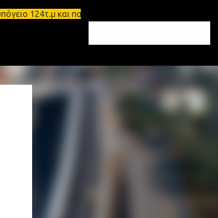
ο 124τ.μ και πατάρι 48 τ.μ Σπάρτη - Ενοικιάζεται 