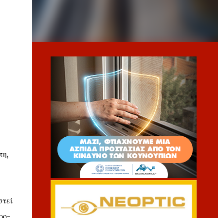
τη,
στεί
ρο-