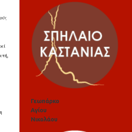
ούς
ρεί
υτή,
Γεωπάρκο
Αγίου
η
Νικολάου