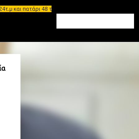
τ.μ και πατάρι 48 τ.μ Σπάρτη - Ενοικιάζεται επιπλ
ία