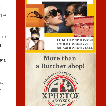
τη
 για
Α-ΠΣ
η
ηση,
ας,
ς