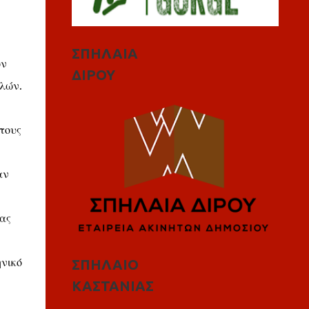
ΣΠΗΛΑΙΑ
όν
ΔΙΡΟΥ
λών.
τους
αν
ας
ηνικό
ΣΠΗΛΑΙΟ
ΚΑΣΤΑΝΙΑΣ