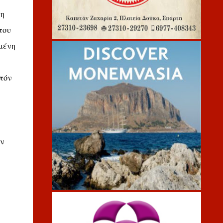
τη
που
μένη
πόν
ων