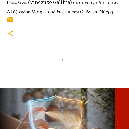
Γκαλλίνα (Vincenzo Gallina) σε συνεργασία με τον
Αλέξανδρο Μαυροκορδάτο και τον Θεόδωρο Νέγρη.
Σ
χ
ό
λ
ι
α