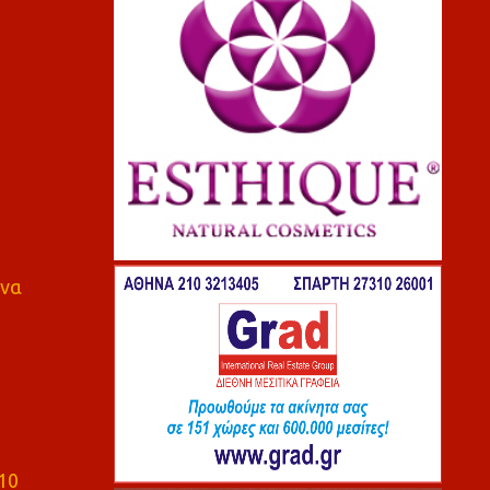
 να
10