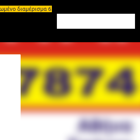
ωμένο διαμέρισμα 65τ.μ Σπάρτη - πωλείται τριάρι δ