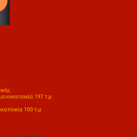
ικής
ονοκατοικία 197 τ.μ
μ
κατοικία 100 τ.μ