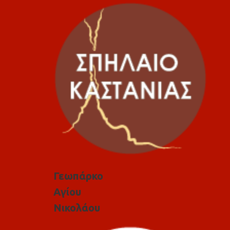
Γεωπάρκο
Αγίου
Νικολάου