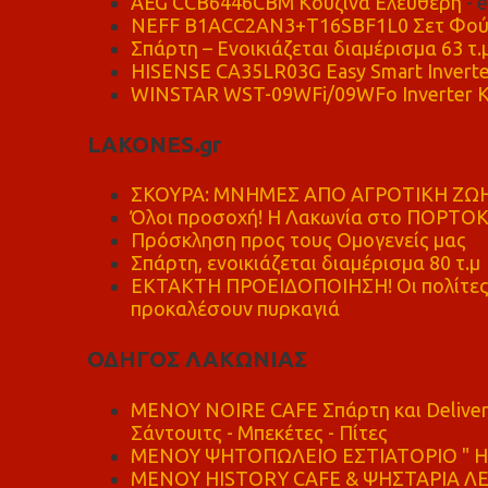
AEG CCB6446CBM Κουζίνα Ελεύθερη
- 
NEFF B1ACC2AN3+T16SBF1L0 Σετ Φού
Σπάρτη – Ενοικιάζεται διαμέρισμα 63 τ.
HISENSE CA35LR03G Easy Smart Inverte
WINSTAR WST-09WFi/09WFo Inverter Κ
LAKONES.gr
ΣΚΟΥΡΑ: ΜΝΗΜΕΣ ΑΠΟ ΑΓΡΟΤΙΚΗ ΖΩΗ
Όλοι προσοχή! Η Λακωνία στο ΠΟΡΤΟ
Πρόσκληση προς τους Ομογενείς μας
Σπάρτη, ενοικιάζεται διαμέρισμα 80 τ.μ
ΕΚΤΑΚΤΗ ΠΡΟΕΙΔΟΠΟΙΗΣΗ! Οι πολίτες ν
προκαλέσουν πυρκαγιά
ΟΔΗΓΟΣ ΛΑΚΩΝΙΑΣ
MENOY NOIRE CAFE Σπάρτη και Delive
Σάντουιτς - Μπεκέτες - Πίτες
ΜΕΝΟΥ ΨΗΤΟΠΩΛΕΙΟ ΕΣΤΙΑΤΟΡΙΟ " Η 
ΜΕΝΟΥ HISTORY CAFE & ΨΗΣΤΑΡΙΑ ΛΕΩ