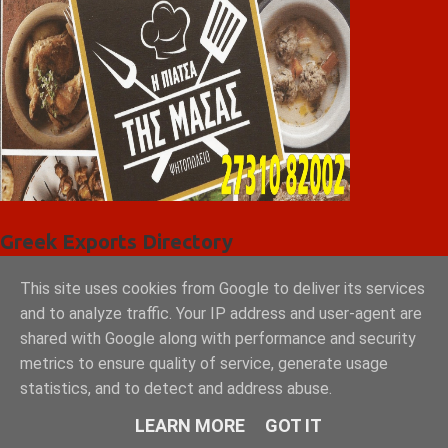
Greek Exports Directory
Φόρτωση...
This site uses cookies from Google to deliver its services
and to analyze traffic. Your IP address and user-agent are
GRAD ΔΙΕΘΝΗ ΜΕΣΙΤΙΚΑ ΓΡΑΦΕΙΑ ΑΘΗΝΑ
shared with Google along with performance and security
ΣΠΑΡΤΗ ΛΑΚΩΝΙΑ
metrics to ensure quality of service, generate usage
statistics, and to detect and address abuse.
LEARN MORE
GOT IT