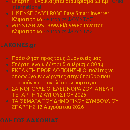
Σπάρτη – Ενοικιάζεται διαμέρισμα 63 τ.μ
- Grad
international
HISENSE CA35LR03G Easy Smart Inverter
Κλιματιστικό
- euronics ΦΟΥΝΤΑΣ
WINSTAR WST-09WFi/09WFo Inverter
Κλιματιστικό
- euronics ΦΟΥΝΤΑΣ
LAKONES.gr
Πρόσκληση προς τους Ομογενείς μας
Σπάρτη, ενοικιάζεται διαμέρισμα 80 τ.μ
ΕΚΤΑΚΤΗ ΠΡΟΕΙΔΟΠΟΙΗΣΗ! Οι πολίτες να
αποφεύγουν ενέργειες στην ύπαιθρο που
μπορούν να προκαλέσουν πυρκαγιά
ΣΑΪΝΟΠΟΥΛΕΙΟ: ΕΛΕΩΝΟΡΑ ΖΟΥΓΑΝΕΛΗ
ΤΕΤΑΡΤΗ 12 ΑΥΓΟΥΣΤΟΥ 2026
ΤΑ ΘΕΜΑΤΑ ΤΟΥ ΔΗΜΟΤΙΚΟΥ ΣΥΜΒΟΥΛΙΟΥ
ΣΠΑΡΤΗΣ 12 Αυγούστου 2026
ΟΔΗΓΟΣ ΛΑΚΩΝΙΑΣ