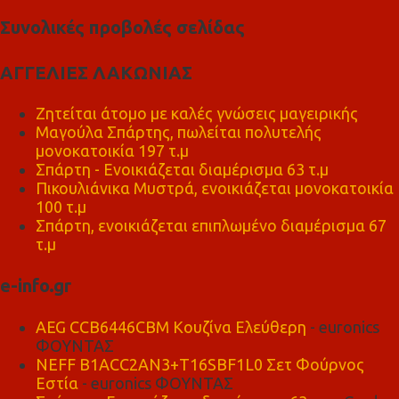
Συνολικές προβολές σελίδας
ΑΓΓΕΛΙΕΣ ΛΑΚΩΝΙΑΣ
Ζητείται άτομο με καλές γνώσεις μαγειρικής
Μαγούλα Σπάρτης, πωλείται πολυτελής
μονοκατοικία 197 τ.μ
Σπάρτη - Ενοικιάζεται διαμέρισμα 63 τ.μ
Πικουλιάνικα Μυστρά, ενοικιάζεται μονοκατοικία
100 τ.μ
Σπάρτη, ενοικιάζεται επιπλωμένο διαμέρισμα 67
τ.μ
e-info.gr
AEG CCB6446CBM Κουζίνα Ελεύθερη
- euronics
ΦΟΥΝΤΑΣ
NEFF B1ACC2AN3+T16SBF1L0 Σετ Φούρνος
Εστία
- euronics ΦΟΥΝΤΑΣ