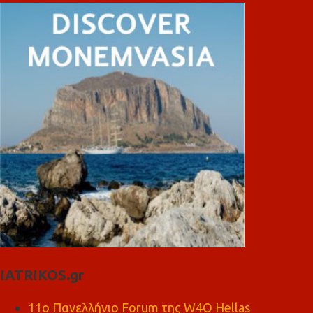
IATRIKOS.gr
11ο Πανελλήνιο Forum της W4O Hellas