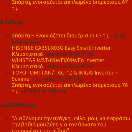
Σπάρτη, ενοικιάζεται επιπλωμένο διαμέρισμα 67
τ.μ
e-info.gr
Σπάρτη – Ενοικιάζεται διαμέρισμα 63 τ.μ
- Grad
international
HISENSE CA35LR03G Easy Smart Inverter
Κλιματιστικό
- euronics ΦΟΥΝΤΑΣ
WINSTAR WST-09WFi/09WFo Inverter
Κλιματιστικό
- euronics ΦΟΥΝΤΑΣ
TOYOTOMI TAN/TAG-12IG IKIGAI Inverter –
Summer
- euronics ΦΟΥΝΤΑΣ
Σπάρτη, ενοικιάζεται επιπλωμένο διαμέρισμα 76
τ.μ,
- Grad international
LAKONES.gr
"Αισθάνομαι την ανάγκη , φίλοι μου, να εκφράσω
την βαθιά μου λύπη για τον θάνατο του
αγαπημένου μας φίλου"