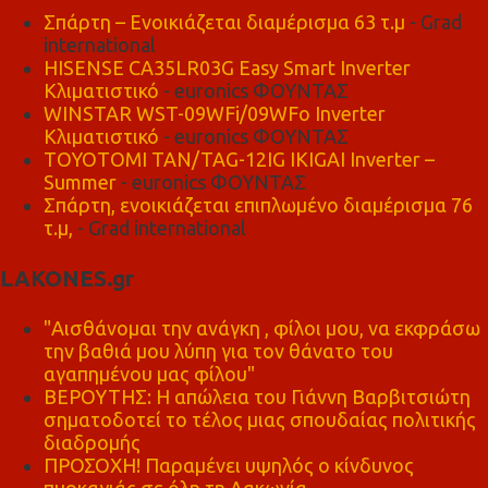
Σπάρτη – Ενοικιάζεται διαμέρισμα 63 τ.μ
- Grad
international
HISENSE CA35LR03G Easy Smart Inverter
Κλιματιστικό
- euronics ΦΟΥΝΤΑΣ
WINSTAR WST-09WFi/09WFo Inverter
Κλιματιστικό
- euronics ΦΟΥΝΤΑΣ
TOYOTOMI TAN/TAG-12IG IKIGAI Inverter –
Summer
- euronics ΦΟΥΝΤΑΣ
Σπάρτη, ενοικιάζεται επιπλωμένο διαμέρισμα 76
τ.μ,
- Grad international
LAKONES.gr
"Αισθάνομαι την ανάγκη , φίλοι μου, να εκφράσω
την βαθιά μου λύπη για τον θάνατο του
αγαπημένου μας φίλου"
ΒΕΡΟΥΤΗΣ: Η απώλεια του Γιάννη Βαρβιτσιώτη
σηματοδοτεί το τέλος μιας σπουδαίας πολιτικής
διαδρομής
ΠΡΟΣΟΧΗ! Παραμένει υψηλός ο κίνδυνος