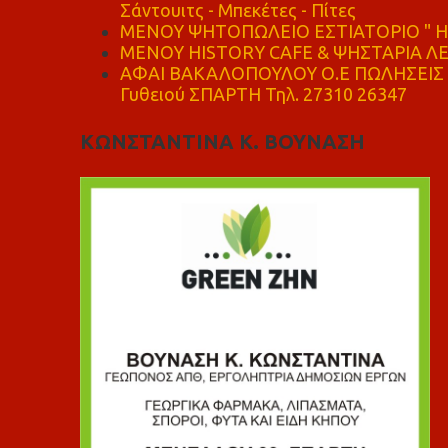
Σάντουιτς - Μπεκέτες - Πίτες
ΜΕΝΟΥ ΨΗΤΟΠΩΛΕΙΟ ΕΣΤΙΑΤΟΡΙΟ " Η 
ΜΕΝΟΥ HISTORY CAFE & ΨΗΣΤΑΡΙΑ ΛΕΩ
ΑΦΑΙ ΒΑΚΑΛΟΠΟΥΛΟΥ Ο.Ε ΠΩΛΗΣΕΙΣ 
Γυθειού ΣΠΑΡΤΗ Τηλ. 27310 26347
ΚΩΝΣΤΑΝΤΙΝΑ Κ. ΒΟΥΝΑΣΗ