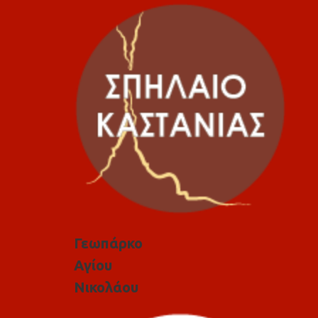
Γεωπάρκο
Αγίου
Νικολάου