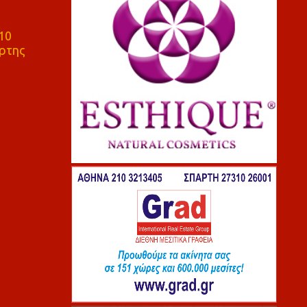
10
ρτης