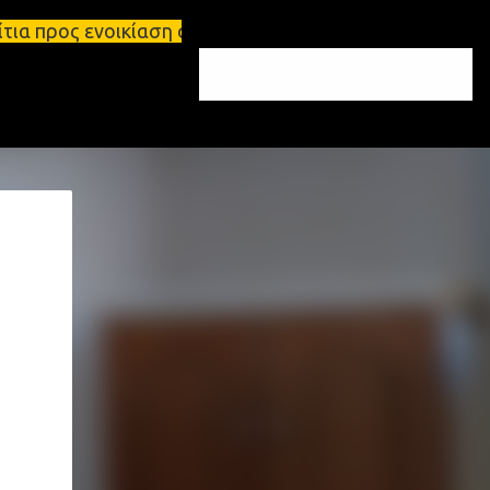
ίαση στη Σπάρτη Ενοικιάσεις διαμερισμάτων Σπάρτη 