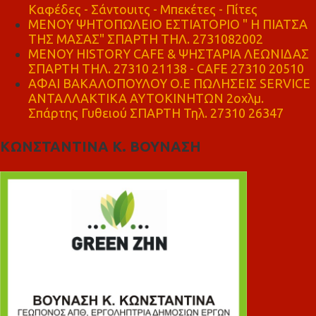
Καφέδες - Σάντουιτς - Μπεκέτες - Πίτες
ΜΕΝΟΥ ΨΗΤΟΠΩΛΕΙΟ ΕΣΤΙΑΤΟΡΙΟ " Η ΠΙΑΤΣΑ
ΤΗΣ ΜΑΣΑΣ" ΣΠΑΡΤΗ ΤΗΛ. 2731082002
ΜΕΝΟΥ HISTORY CAFE & ΨΗΣΤΑΡΙΑ ΛΕΩΝΙΔΑΣ
ΣΠΑΡΤΗ ΤΗΛ. 27310 21138 - CAFE 27310 20510
ΑΦΑΙ ΒΑΚΑΛΟΠΟΥΛΟΥ Ο.Ε ΠΩΛΗΣΕΙΣ SERVICE
ΑΝΤΑΛΛΑΚΤΙΚΑ ΑΥΤΟΚΙΝΗΤΩΝ 2οχλμ.
Σπάρτης Γυθειού ΣΠΑΡΤΗ Τηλ. 27310 26347
ΚΩΝΣΤΑΝΤΙΝΑ Κ. ΒΟΥΝΑΣΗ