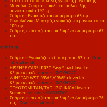
Ζητείται άτομο με καλές γνώσεις μαγειρικής
Μαγούλα Σπάρτης, πωλείται πολυτελής
μονοκατοικία 197 τ.μ
Σπάρτη - Ενοικιάζεται διαμέρισμα 63 τ.μ
Πικουλιάνικα Μυστρά, ενοικιάζεται μονοκατοικία
100 τ.μ
Σπάρτη, ενοικιάζεται επιπλωμένο διαμέρισμα 67
τ.μ
e-info.gr
Σπάρτη – Ενοικιάζεται διαμέρισμα 63 τ.μ
- Grad
international
HISENSE CA35LR03G Easy Smart Inverter
Κλιματιστικό
- euronics ΦΟΥΝΤΑΣ
WINSTAR WST-09WFi/09WFo Inverter
Κλιματιστικό
- euronics ΦΟΥΝΤΑΣ
TOYOTOMI TAN/TAG-12IG IKIGAI Inverter –
Summer
- euronics ΦΟΥΝΤΑΣ
Σπάρτη, ενοικιάζεται επιπλωμένο διαμέρισμα 76
τ.μ,
- Grad international