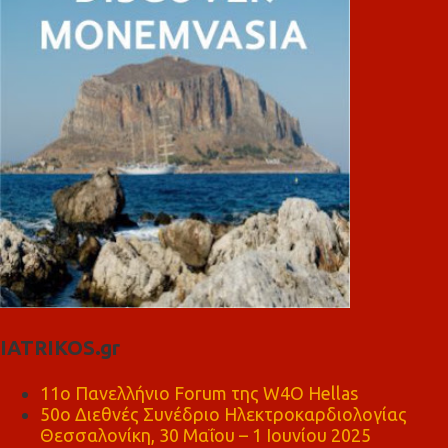
IATRIKOS.gr
11ο Πανελλήνιο Forum της W4O Hellas
50ο Διεθνές Συνέδριο Ηλεκτροκαρδιολογίας
Θεσσαλονίκη, 30 Μαΐου – 1 Ιουνίου 2025