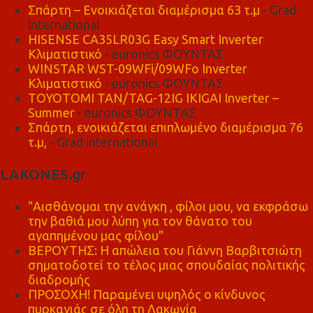
Σπάρτη – Ενοικιάζεται διαμέρισμα 63 τ.μ
- Grad
international
HISENSE CA35LR03G Easy Smart Inverter
Κλιματιστικό
- euronics ΦΟΥΝΤΑΣ
WINSTAR WST-09WFi/09WFo Inverter
Κλιματιστικό
- euronics ΦΟΥΝΤΑΣ
TOYOTOMI TAN/TAG-12IG IKIGAI Inverter –
Summer
- euronics ΦΟΥΝΤΑΣ
Σπάρτη, ενοικιάζεται επιπλωμένο διαμέρισμα 76
τ.μ,
- Grad international
LAKONES.gr
"Αισθάνομαι την ανάγκη , φίλοι μου, να εκφράσω
την βαθιά μου λύπη για τον θάνατο του
αγαπημένου μας φίλου"
ΒΕΡΟΥΤΗΣ: Η απώλεια του Γιάννη Βαρβιτσιώτη
σηματοδοτεί το τέλος μιας σπουδαίας πολιτικής
διαδρομής
ΠΡΟΣΟΧΗ! Παραμένει υψηλός ο κίνδυνος
πυρκαγιάς σε όλη τη Λακωνία