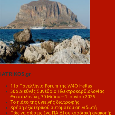
IATRIKOS.gr
11ο Πανελλήνιο Forum της W4O Hellas
50ο Διεθνές Συνέδριο Ηλεκτροκαρδιολογίας
Θεσσαλονίκη, 30 Μαΐου – 1 Ιουνίου 2025
Το πιάτο της υγιεινής διατροφής
Χρήση εξωτερικού αυτόματου απινιδωτή
Πώς να σώσεις ένα ΠΑΙΔΙ σε καρδιακή ανακοπή;