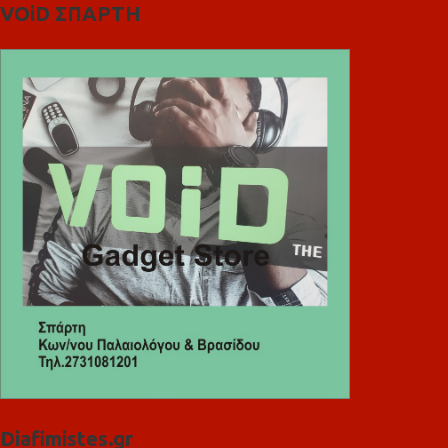
VOiD ΣΠΑΡΤΗ
Diafimistes.gr