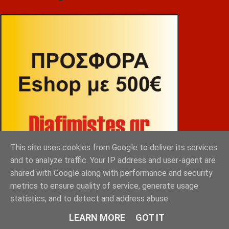
This site uses cookies from Google to deliver its services
and to analyze traffic. Your IP address and user-agent are
shared with Google along with performance and security
metrics to ensure quality of service, generate usage
statistics, and to detect and address abuse.
ΒΕΚΡΑΚΟΣ
LEARN MORE
GOT IT