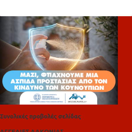
ό
λ
ι
α
Συνολικές προβολές σελίδας
ΑΓΓΕΛΙΕΣ ΛΑΚΩΝΙΑΣ