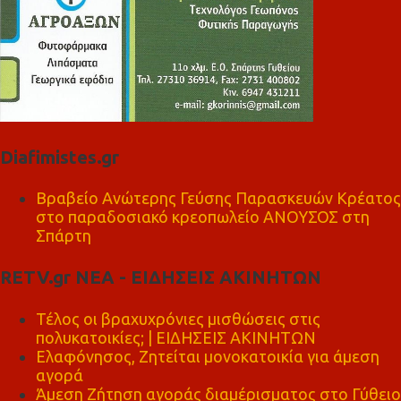
Diafimistes.gr
Βραβείο Ανώτερης Γεύσης Παρασκευών Κρέατος
στο παραδοσιακό κρεοπωλείο ΑΝΟΥΣΟΣ στη
Σπάρτη
RETV.gr ΝΕΑ - ΕΙΔΗΣΕΙΣ ΑΚΙΝΗΤΩΝ
Τέλος οι βραχυχρόνιες μισθώσεις στις
πολυκατοικίες; | ΕΙΔΗΣΕΙΣ ΑΚΙΝΗΤΩΝ
Ελαφόνησος, Ζητείται μονοκατοικία για άμεση
αγορά
Άμεση Ζήτηση αγοράς διαμέρισματος στο Γύθειο