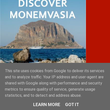
This site uses cookies from Google to deliver its services
and to analyze traffic. Your IP address and user-agent are
shared with Google along with performance and security
metrics to ensure quality of service, generate usage
IATRIKOS.gr
statistics, and to detect and address abuse.
11ο Πανελλήνιο Forum της W4O Hellas
LEARN MORE
GOT IT
50ο Διεθνές Συνέδριο Ηλεκτροκαρδιολογίας