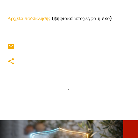
Αρχείο πρόσκλησης
(ψηφιακά υπογεγραμμένο)
Σ
χ
ό
λ
ι