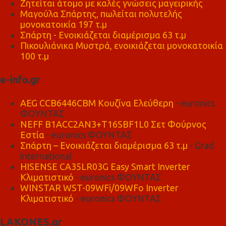
Ζητείται άτομο με καλές γνώσεις μαγειρικής
Μαγούλα Σπάρτης, πωλείται πολυτελής
μονοκατοικία 197 τ.μ
Σπάρτη - Ενοικιάζεται διαμέρισμα 63 τ.μ
Πικουλιάνικα Μυστρά, ενοικιάζεται μονοκατοικία
100 τ.μ
e-info.gr
AEG CCB6446CBM Κουζίνα Ελεύθερη
- euronics
ΦΟΥΝΤΑΣ
NEFF B1ACC2AN3+T16SBF1L0 Σετ Φούρνος
Εστία
- euronics ΦΟΥΝΤΑΣ
Σπάρτη – Ενοικιάζεται διαμέρισμα 63 τ.μ
- Grad
international
HISENSE CA35LR03G Easy Smart Inverter
Κλιματιστικό
- euronics ΦΟΥΝΤΑΣ
WINSTAR WST-09WFi/09WFo Inverter
Κλιματιστικό
- euronics ΦΟΥΝΤΑΣ
LAKONES.gr