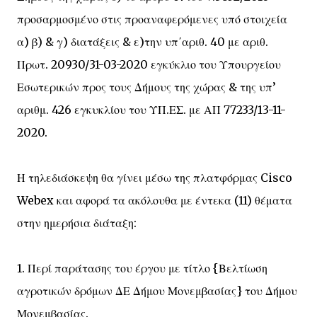
προσαρμοσμένο στις προαναφερόμενες υπό στοιχεία
α) β) & γ) διατάξεις & ε)την υπ΄αριθ. 40 με αριθ.
Πρωτ. 20930/31-03-2020 εγκύκλιο του Υπουργείου
Εσωτερικών προς τους Δήμους της χώρας & της υπ’
αριθμ. 426 εγκυκλίου του ΥΠ.ΕΣ. με ΑΠ 77233/13-11-
2020.
Η τηλεδιάσκεψη θα γίνει μέσω της πλατφόρμας Cisco
Webex και αφορά τα ακόλουθα με έντεκα (11) θέματα
στην ημερήσια διάταξη:
1. Περί παράτασης του έργου με τίτλο {Βελτίωση
αγροτικών δρόμων ΔΕ Δήμου Μονεμβασίας} του Δήμου
Μονεμβασίας.