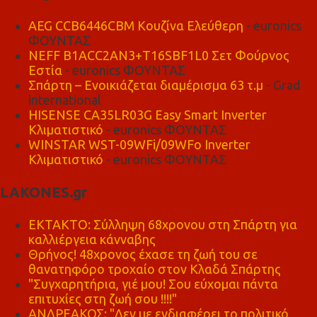
AEG CCB6446CBM Κουζίνα Ελεύθερη
- euronics
ΦΟΥΝΤΑΣ
NEFF B1ACC2AN3+T16SBF1L0 Σετ Φούρνος
Εστία
- euronics ΦΟΥΝΤΑΣ
Σπάρτη – Ενοικιάζεται διαμέρισμα 63 τ.μ
- Grad
international
HISENSE CA35LR03G Easy Smart Inverter
Κλιματιστικό
- euronics ΦΟΥΝΤΑΣ
WINSTAR WST-09WFi/09WFo Inverter
Κλιματιστικό
- euronics ΦΟΥΝΤΑΣ
LAKONES.gr
ΕΚΤΑΚΤΟ: Σύλληψη 68χρονου στη Σπάρτη για
καλλιέργεια κάνναβης
Θρήνος! 48χρονος έχασε τη ζωή του σε
θανατηφόρο τροχαίο στον Κλαδά Σπάρτης
"Συγχαρητήρια, γιέ μου! Σου εύχομαι πάντα
επιτυχίες στη ζωή σου !!!!"
ΑΝΔΡΕΑΚΟΣ: "Δεν με ενδιαφέρει το πολιτικό