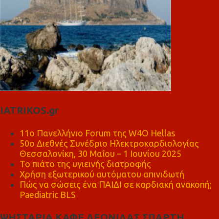
IATRIKOS.gr
11ο Πανελλήνιο Forum της W4O Hellas
50ο Διεθνές Συνέδριο Ηλεκτροκαρδιολογίας
Θεσσαλονίκη, 30 Μαΐου – 1 Ιουνίου 2025
Το πιάτο της υγιεινής διατροφής
Χρήση εξωτερικού αυτόματου απινιδωτή
Πώς να σώσεις ένα ΠΑΙΔΙ σε καρδιακή ανακοπή;
Paediatric BLS
ΨΗΣΤΑΡΙΑ ΚΑΦΕ ΛΕΩΝΙΔΑΣ ΣΠΑΡΤΗ