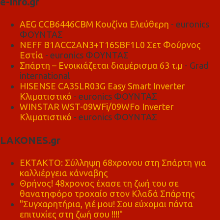
e-info.gr
AEG CCB6446CBM Κουζίνα Ελεύθερη
- euronics
ΦΟΥΝΤΑΣ
NEFF B1ACC2AN3+T16SBF1L0 Σετ Φούρνος
Εστία
- euronics ΦΟΥΝΤΑΣ
Σπάρτη – Ενοικιάζεται διαμέρισμα 63 τ.μ
- Grad
international
HISENSE CA35LR03G Easy Smart Inverter
Κλιματιστικό
- euronics ΦΟΥΝΤΑΣ
WINSTAR WST-09WFi/09WFo Inverter
Κλιματιστικό
- euronics ΦΟΥΝΤΑΣ
LAKONES.gr
ΕΚΤΑΚΤΟ: Σύλληψη 68χρονου στη Σπάρτη για
καλλιέργεια κάνναβης
Θρήνος! 48χρονος έχασε τη ζωή του σε
θανατηφόρο τροχαίο στον Κλαδά Σπάρτης
"Συγχαρητήρια, γιέ μου! Σου εύχομαι πάντα
επιτυχίες στη ζωή σου !!!!"