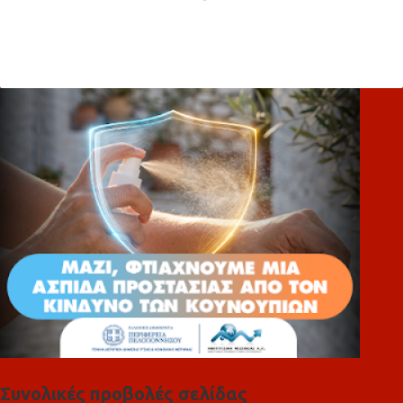
Σ
χ
ό
λ
ι
α
Συνολικές προβολές σελίδας