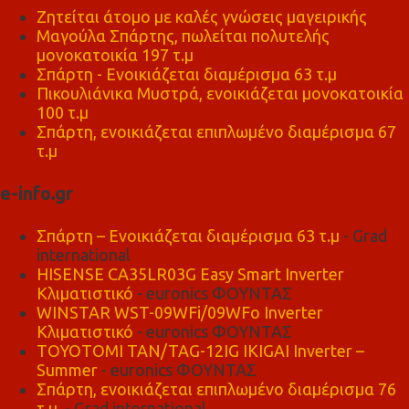
Ζητείται άτομο με καλές γνώσεις μαγειρικής
Μαγούλα Σπάρτης, πωλείται πολυτελής
μονοκατοικία 197 τ.μ
Σπάρτη - Ενοικιάζεται διαμέρισμα 63 τ.μ
Πικουλιάνικα Μυστρά, ενοικιάζεται μονοκατοικία
100 τ.μ
Σπάρτη, ενοικιάζεται επιπλωμένο διαμέρισμα 67
τ.μ
e-info.gr
Σπάρτη – Ενοικιάζεται διαμέρισμα 63 τ.μ
- Grad
international
HISENSE CA35LR03G Easy Smart Inverter
Κλιματιστικό
- euronics ΦΟΥΝΤΑΣ
WINSTAR WST-09WFi/09WFo Inverter
Κλιματιστικό
- euronics ΦΟΥΝΤΑΣ
TOYOTOMI TAN/TAG-12IG IKIGAI Inverter –
Summer
- euronics ΦΟΥΝΤΑΣ
Σπάρτη, ενοικιάζεται επιπλωμένο διαμέρισμα 76
τ.μ,
- Grad international