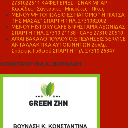
2731022511 ΚΑΦΕΤΕΡΙΕΣ - ΣΝΑΚ ΜΠΑΡ -
Καφέδες - Σάντουιτς - Μπεκέτες - Πίτες
ΜΕΝΟΥ ΨΗΤΟΠΩΛΕΙΟ ΕΣΤΙΑΤΟΡΙΟ " Η ΠΙΑΤΣΑ
ΤΗΣ ΜΑΣΑΣ" ΣΠΑΡΤΗ ΤΗΛ. 2731082002
ΜΕΝΟΥ HISTORY CAFE & ΨΗΣΤΑΡΙΑ ΛΕΩΝΙΔΑΣ
ΣΠΑΡΤΗ ΤΗΛ. 27310 21138 - CAFE 27310 20510
ΑΦΑΙ ΒΑΚΑΛΟΠΟΥΛΟΥ Ο.Ε ΠΩΛΗΣΕΙΣ SERVICE
ΑΝΤΑΛΛΑΚΤΙΚΑ ΑΥΤΟΚΙΝΗΤΩΝ 2οχλμ.
Σπάρτης Γυθειού ΣΠΑΡΤΗ Τηλ. 27310 26347
ΚΩΝΣΤΑΝΤΙΝΑ Κ. ΒΟΥΝΑΣΗ