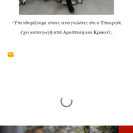
-Υπενθυμίζουμε στους αναγνώστες ότι ο Υπουργός
έχει καταγωγή από Αρεόπολη και Κροκεές.
Σ
χ
ό
λ