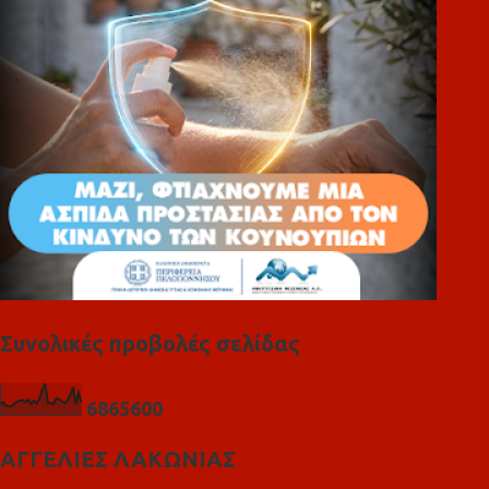
ι
α
Συνολικές προβολές σελίδας
6
8
6
5
6
0
0
ΑΓΓΕΛΙΕΣ ΛΑΚΩΝΙΑΣ