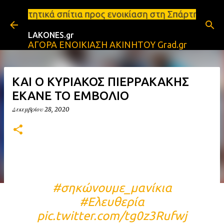
Μετάβαση στο κύριο περιεχόμενο
ια προς ενοικίαση στη Σπάρτη Ενοικιάσεις διαμερισ
LAKONES.gr
ΑΓΟΡΑ ΕΝΟΙΚΙΑΣΗ ΑΚΙΝΗΤΟΥ Grad.gr
ΚΑΙ Ο ΚΥΡΙΑΚΟΣ ΠΙΕΡΡΑΚΑΚΗΣ
ΕΚΑΝΕ ΤΟ ΕΜΒΟΛΙΟ
Δεκεμβρίου 28, 2020
#σηκώνουμε_μανίκια
#Ελευθερία
pic.twitter.com/tg0z3Rufwj