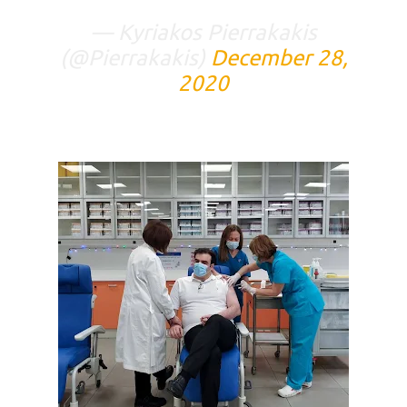
— Kyriakos Pierrakakis
(@Pierrakakis)
December 28,
2020