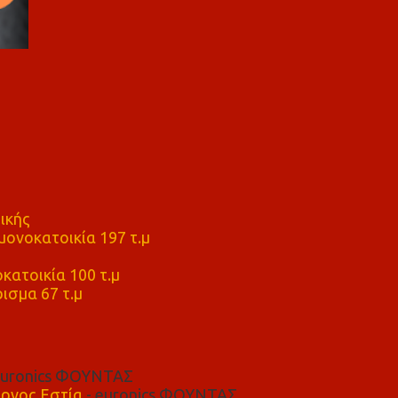
ικής
ονοκατοικία 197 τ.μ
μ
κατοικία 100 τ.μ
ισμα 67 τ.μ
euronics ΦΟΥΝΤΑΣ
ρνος Εστία
- euronics ΦΟΥΝΤΑΣ