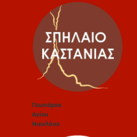
Γεωπάρκο
Αγίου
Νικολάου