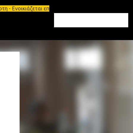
η - Ενοικιάζεται επιπλωμένο διαμέρισμα 65τ.μ Σπάρτ