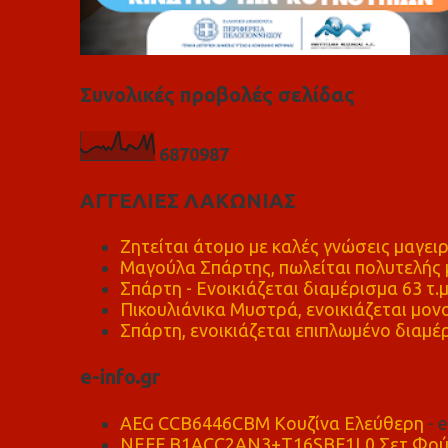
Συνολικές προβολές σελίδας
6
8
7
0
9
8
7
ΑΓΓΕΛΙΕΣ ΛΑΚΩΝΙΑΣ
Ζητείται άτομο με καλές γνώσεις μαγειρ
Μαγούλα Σπάρτης, πωλείται πολυτελής μ
Σπάρτη - Ενοικιάζεται διαμέρισμα 63 τ.
Πικουλιάνικα Μυστρά, ενοικιάζεται μονο
Σπάρτη, ενοικιάζεται επιπλωμένο διαμέρ
e-info.gr
AEG CCB6446CBM Κουζίνα Ελεύθερη
- 
NEFF B1ACC2AN3+T16SBF1L0 Σετ Φού