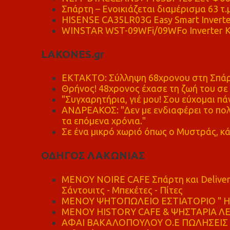
Σπάρτη – Ενοικιάζεται διαμέρισμα 63 τ.
HISENSE CA35LR03G Easy Smart Inverte
WINSTAR WST-09WFi/09WFo Inverter Κ
LAKONES.gr
ΕΚΤΑΚΤΟ: Σύλληψη 68χρονου στη Σπάρτ
Θρήνος! 48χρονος έχασε τη ζωή του σ
"Συγχαρητήρια, γιέ μου! Σου εύχομαι πάν
ΑΝΔΡΕΑΚΟΣ: "Δεν με ενδιαφέρει το πολι
τα επόμενα χρόνια."
Σε ένα μικρό χωριό όπως ο Μυστράς, κά
ΟΔΗΓΟΣ ΛΑΚΩΝΙΑΣ
MENOY NOIRE CAFE Σπάρτη και Delive
Σάντουιτς - Μπεκέτες - Πίτες
ΜΕΝΟΥ ΨΗΤΟΠΩΛΕΙΟ ΕΣΤΙΑΤΟΡΙΟ " Η 
ΜΕΝΟΥ HISTORY CAFE & ΨΗΣΤΑΡΙΑ ΛΕΩ
ΑΦΑΙ ΒΑΚΑΛΟΠΟΥΛΟΥ Ο.Ε ΠΩΛΗΣΕΙΣ 