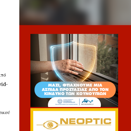
από
vid-
τικού