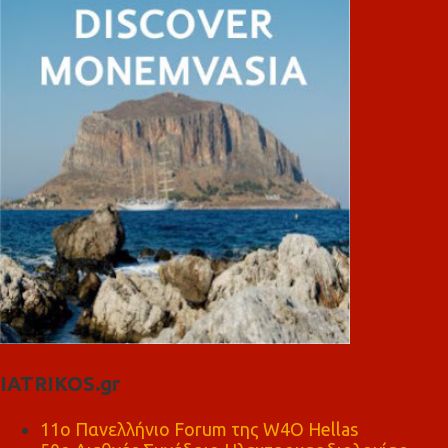
IATRIKOS.gr
11ο Πανελλήνιο Forum της W4O Hellas