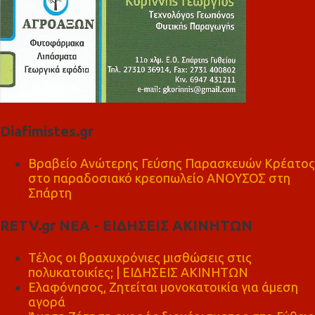
Diafimistes.gr
Βραβείο Ανώτερης Γεύσης Παρασκευών Κρέατος
στο παραδοσιακό κρεοπωλείο ΑΝΟΥΣΟΣ στη
Σπάρτη
RETV.gr ΝΕΑ - ΕΙΔΗΣΕΙΣ ΑΚΙΝΗΤΩΝ
Τέλος οι βραχυχρόνιες μισθώσεις στις
πολυκατοικίες; | ΕΙΔΗΣΕΙΣ ΑΚΙΝΗΤΩΝ
Ελαφόνησος, Ζητείται μονοκατοικία για άμεση
αγορά