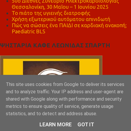
50ο Διεθνές Συνέδριο Ηλεκτροκαρδιολογίας
Θεσσαλονίκη, 30 Μαΐου – 1 Ιουνίου 2025
Το πιάτο της υγιεινής διατροφής
Χρήση εξωτερικού αυτόματου απινιδωτή
Πώς να σώσεις ένα ΠΑΙΔΙ σε καρδιακή ανακοπή;
Paediatric BLS
ΨΗΣΤΑΡΙΑ ΚΑΦΕ ΛΕΩΝΙΔΑΣ ΣΠΑΡΤΗ
This site uses cookies from Google to deliver its services
and to analyze traffic. Your IP address and user-agent are
shared with Google along with performance and security
metrics to ensure quality of service, generate usage
statistics, and to detect and address abuse.
LEARN MORE
GOT IT