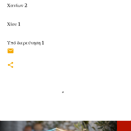
Χανίων 2
Χίου 1
Υπό διερεύνηση 1
Σ
χ
ό
λ
ι