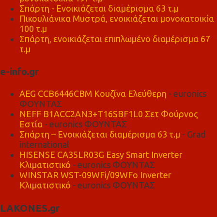
Σπάρτη - Ενοικιάζεται διαμέρισμα 63 τ.μ
Πικουλιάνικα Μυστρά, ενοικιάζεται μονοκατοικία
100 τ.μ
Σπάρτη, ενοικιάζεται επιπλωμένο διαμέρισμα 67
τ.μ
e-info.gr
AEG CCB6446CBM Κουζίνα Ελεύθερη
- euronics
ΦΟΥΝΤΑΣ
NEFF B1ACC2AN3+T16SBF1L0 Σετ Φούρνος
Εστία
- euronics ΦΟΥΝΤΑΣ
Σπάρτη – Ενοικιάζεται διαμέρισμα 63 τ.μ
- Grad
international
HISENSE CA35LR03G Easy Smart Inverter
Κλιματιστικό
- euronics ΦΟΥΝΤΑΣ
WINSTAR WST-09WFi/09WFo Inverter
Κλιματιστικό
- euronics ΦΟΥΝΤΑΣ
LAKONES.gr