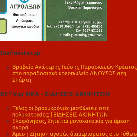
Diafimistes.gr
Βραβείο Ανώτερης Γεύσης Παρασκευών Κρέατος
στο παραδοσιακό κρεοπωλείο ΑΝΟΥΣΟΣ στη
Σπάρτη
RETV.gr ΝΕΑ - ΕΙΔΗΣΕΙΣ ΑΚΙΝΗΤΩΝ
Τέλος οι βραχυχρόνιες μισθώσεις στις
πολυκατοικίες; | ΕΙΔΗΣΕΙΣ ΑΚΙΝΗΤΩΝ
Ελαφόνησος, Ζητείται μονοκατοικία για άμεση
αγορά
Άμεση Ζήτηση αγοράς διαμέρισματος στο Γύθειο