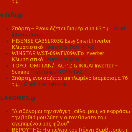
τ.μ
e-info.gr
Σπάρτη – Ενοικιάζεται διαμέρισμα 63 τ.μ
- Grad
international
HISENSE CA35LR03G Easy Smart Inverter
Κλιματιστικό
- euronics ΦΟΥΝΤΑΣ
WINSTAR WST-09WFi/09WFo Inverter
Κλιματιστικό
- euronics ΦΟΥΝΤΑΣ
TOYOTOMI TAN/TAG-12IG IKIGAI Inverter –
Summer
- euronics ΦΟΥΝΤΑΣ
Σπάρτη, ενοικιάζεται επιπλωμένο διαμέρισμα 76
τ.μ,
- Grad international
LAKONES.gr
"Αισθάνομαι την ανάγκη , φίλοι μου, να εκφράσω
την βαθιά μου λύπη για τον θάνατο του
αγαπημένου μας φίλου"
ΒΕΡΟΥΤΗΣ: Η απώλεια του Γιάννη Βαρβιτσιώτη