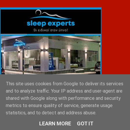
This site uses cookies from Google to deliver its services
and to analyze traffic. Your IP address and user-agent are
shared with Google along with performance and security
metrics to ensure quality of service, generate usage
statistics, and to detect and address abuse.
ΕΜΙΛΥ ΚΑΡΥΓΙΑΝΝΗ
LEARN MORE
GOT IT