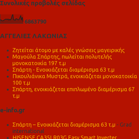
Συνολικές προβολές σελίδας
6
8
6
3
7
9
0
ΑΓΓΕΛΙΕΣ ΛΑΚΩΝΙΑΣ
Ζητείται άτομο με καλές γνώσεις μαγειρικής
Μαγούλα Σπάρτης, πωλείται πολυτελής
μονοκατοικία 197 τ.μ
Σπάρτη - Ενοικιάζεται διαμέρισμα 63 τ.μ
Πικουλιάνικα Μυστρά, ενοικιάζεται μονοκατοικία
100 τ.μ
Σπάρτη, ενοικιάζεται επιπλωμένο διαμέρισμα 67
τ.μ
e-info.gr
Σπάρτη – Ενοικιάζεται διαμέρισμα 63 τ.μ
- Grad
international
HISENSE CA35LR03G Easy Smart Inverter