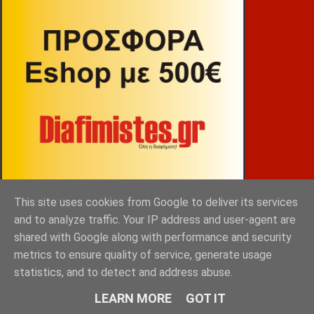
This site uses cookies from Google to deliver its services
and to analyze traffic. Your IP address and user-agent are
shared with Google along with performance and security
ΒΕΚΡΑΚΟΣ
metrics to ensure quality of service, generate usage
statistics, and to detect and address abuse.
LEARN MORE
GOT IT