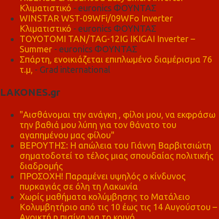
Κλιματιστικό
- euronics ΦΟΥΝΤΑΣ
WINSTAR WST-09WFi/09WFo Inverter
Κλιματιστικό
- euronics ΦΟΥΝΤΑΣ
TOYOTOMI TAN/TAG-12IG IKIGAI Inverter –
Summer
- euronics ΦΟΥΝΤΑΣ
Σπάρτη, ενοικιάζεται επιπλωμένο διαμέρισμα 76
τ.μ,
- Grad international
LAKONES.gr
"Αισθάνομαι την ανάγκη , φίλοι μου, να εκφράσω
την βαθιά μου λύπη για τον θάνατο του
αγαπημένου μας φίλου"
ΒΕΡΟΥΤΗΣ: Η απώλεια του Γιάννη Βαρβιτσιώτη
σηματοδοτεί το τέλος μιας σπουδαίας πολιτικής
διαδρομής
ΠΡΟΣΟΧΗ! Παραμένει υψηλός ο κίνδυνος
πυρκαγιάς σε όλη τη Λακωνία
Χωρίς μαθήματα κολύμβησης το Ματάλειο
Κολυμβητήριο από τις 10 έως τις 14 Αυγούστου –
Ανοικτή η πισίνα για το κοινό