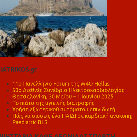
IATRIKOS.gr
11ο Πανελλήνιο Forum της W4O Hellas
50ο Διεθνές Συνέδριο Ηλεκτροκαρδιολογίας
Θεσσαλονίκη, 30 Μαΐου – 1 Ιουνίου 2025
Το πιάτο της υγιεινής διατροφής
Χρήση εξωτερικού αυτόματου απινιδωτή
Πώς να σώσεις ένα ΠΑΙΔΙ σε καρδιακή ανακοπή;
Paediatric BLS
ΨΗΣΤΑΡΙΑ ΚΑΦΕ ΛΕΩΝΙΔΑΣ ΣΠΑΡΤΗ