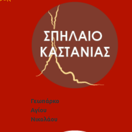
Γεωπάρκο
Αγίου
Νικολάου