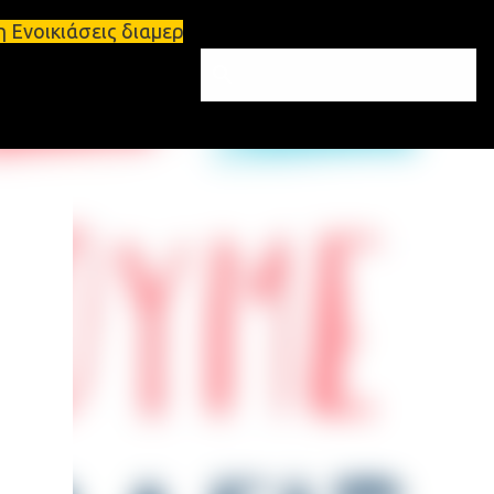
εις διαμερισμάτων Σπάρτη και Λακωνία Σπάρτη - Ενο