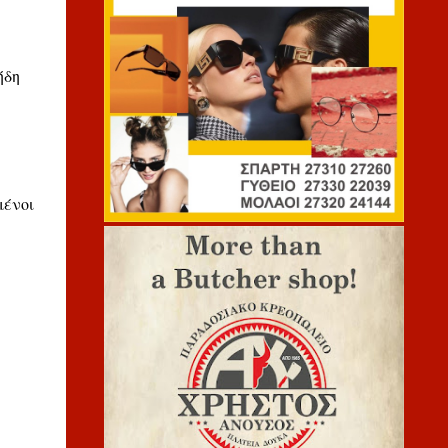
ήδη
μένοι