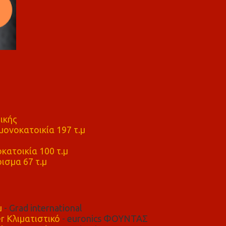
ικής
ονοκατοικία 197 τ.μ
μ
κατοικία 100 τ.μ
ισμα 67 τ.μ
μ
- Grad international
r Κλιματιστικό
- euronics ΦΟΥΝΤΑΣ