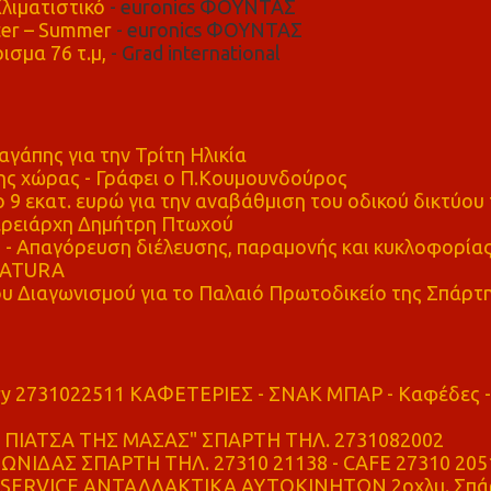
λιματιστικό
- euronics ΦΟΥΝΤΑΣ
er – Summer
- euronics ΦΟΥΝΤΑΣ
ισμα 76 τ.μ,
- Grad international
αγάπης για την Τρίτη Ηλικία
ης χώρας - Γράφει ο Π.Κουμουνδούρος
 9 εκατ. ευρώ για την αναβάθμιση του οδικού δικτύου 
ρειάρχη Δημήτρη Πτωχού
Απαγόρευση διέλευσης, παραμονής και κυκλοφορία
 NATURA
υ Διαγωνισμού για το Παλαιό Πρωτοδικείο της Σπάρτ
ry 2731022511 ΚΑΦΕΤΕΡΙΕΣ - ΣΝΑΚ ΜΠΑΡ - Καφέδες -
ΠΙΑΤΣΑ ΤΗΣ ΜΑΣΑΣ" ΣΠΑΡΤΗ ΤΗΛ. 2731082002
ΝΙΔΑΣ ΣΠΑΡΤΗ ΤΗΛ. 27310 21138 - CAFE 27310 205
SERVICE ΑΝΤΑΛΛΑΚΤΙΚΑ ΑΥΤΟΚΙΝΗΤΩΝ 2οχλμ. Σπά