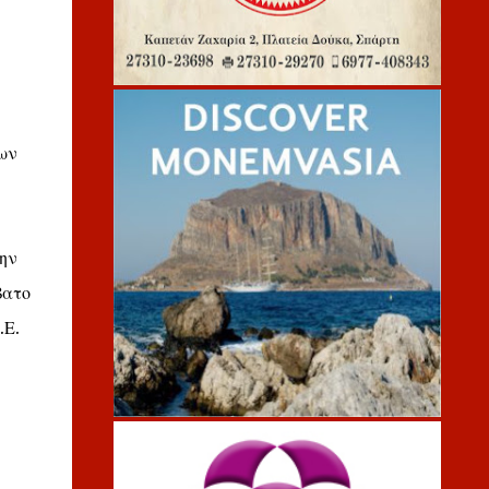
των
ην
βατο
.Ε.