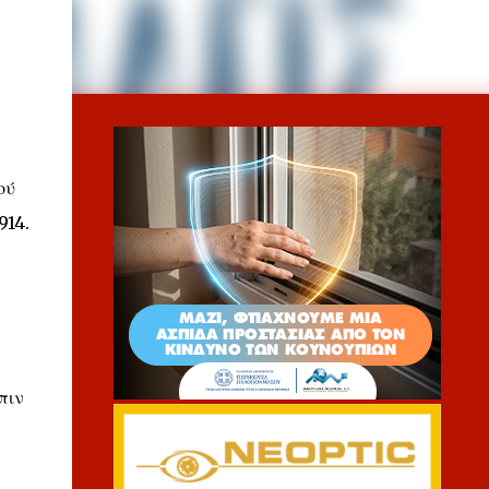
ού
914.
πιν