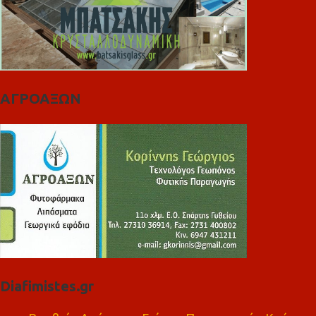
ΑΓΡΟΑΞΩΝ
Diafimistes.gr