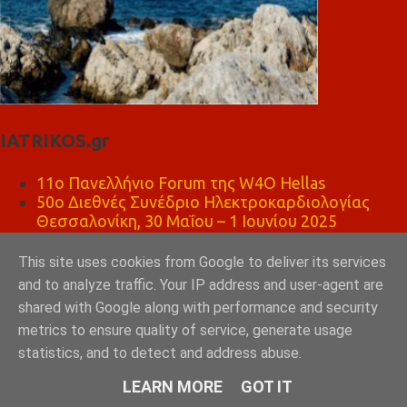
IATRIKOS.gr
11ο Πανελλήνιο Forum της W4O Hellas
50ο Διεθνές Συνέδριο Ηλεκτροκαρδιολογίας
Θεσσαλονίκη, 30 Μαΐου – 1 Ιουνίου 2025
Το πιάτο της υγιεινής διατροφής
Χρήση εξωτερικού αυτόματου απινιδωτή
This site uses cookies from Google to deliver its services
Πώς να σώσεις ένα ΠΑΙΔΙ σε καρδιακή ανακοπή;
and to analyze traffic. Your IP address and user-agent are
Paediatric BLS
shared with Google along with performance and security
metrics to ensure quality of service, generate usage
ΨΗΣΤΑΡΙΑ ΚΑΦΕ ΛΕΩΝΙΔΑΣ ΣΠΑΡΤΗ
statistics, and to detect and address abuse.
LEARN MORE
GOT IT