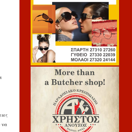
α
ειες
υ να