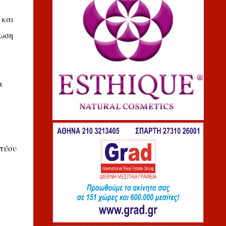
 και
τωση
α
κτύου