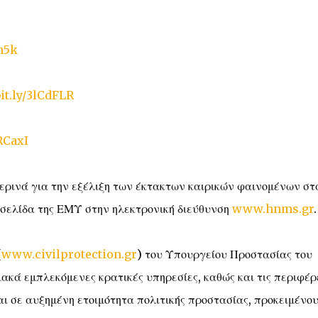
Wn5k
bit.ly/3lCdFLR
4RCaxI
ερινά για την εξέλιξη των έκτακτων καιρικών φαινομένων στ
οσελίδα της ΕΜΥ στην ηλεκτρονική διεύθυνση
www.hnms.gr
.
(
www.civilprotection.gr
) του Υπουργείου Προστασίας του
ιακά εμπλεκόμενες κρατικές υπηρεσίες, καθώς και τις περιφέρ
αι σε αυξημένη ετοιμότητα πολιτικής προστασίας, προκειμένο