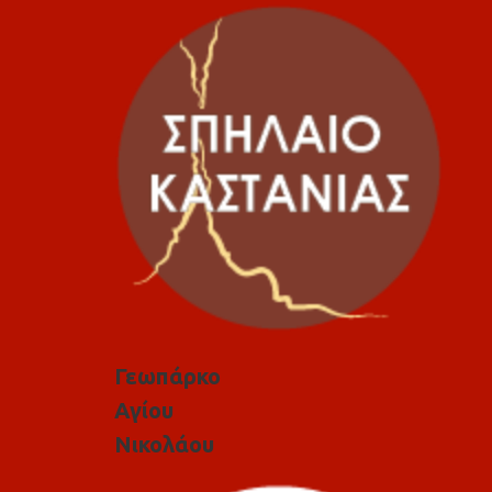
Γεωπάρκο
Αγίου
Νικολάου