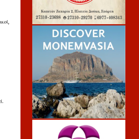
κοί,
ά.