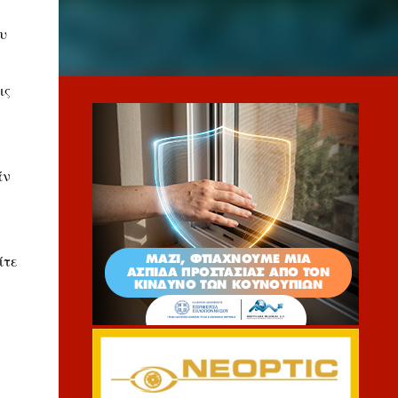
υ
ις
άν
ίτε