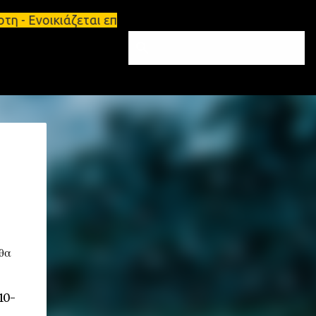
η - Ενοικιάζεται επιπλωμένο διαμέρισμα 65τ.μ Σπάρ
 θα
10-