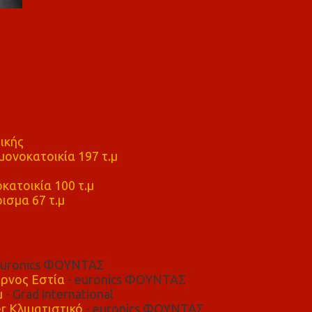
ικής
ονοκατοικία 197 τ.μ
μ
κατοικία 100 τ.μ
ισμα 67 τ.μ
euronics ΦΟΥΝΤΑΣ
ρνος Εστία
- euronics ΦΟΥΝΤΑΣ
μ
- Grad international
r Κλιματιστικό
- euronics ΦΟΥΝΤΑΣ