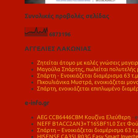
Συνολικές προβολές σελίδας
6
8
7
3
1
9
6
ΑΓΓΕΛΙΕΣ ΛΑΚΩΝΙΑΣ
Ζητείται άτομο με καλές γνώσεις μαγειρ
Μαγούλα Σπάρτης, πωλείται πολυτελής μ
Σπάρτη - Ενοικιάζεται διαμέρισμα 63 τ.
Πικουλιάνικα Μυστρά, ενοικιάζεται μονο
Σπάρτη, ενοικιάζεται επιπλωμένο διαμέρ
e-info.gr
AEG CCB6446CBM Κουζίνα Ελεύθερη
- 
NEFF B1ACC2AN3+T16SBF1L0 Σετ Φού
Σπάρτη – Ενοικιάζεται διαμέρισμα 63 τ.
HISENSE CA35LR03G Easy Smart Inverte