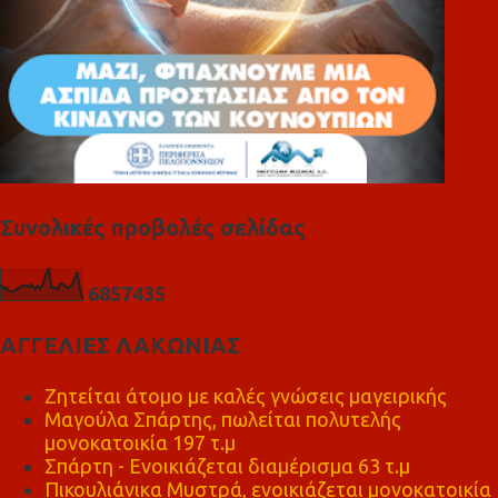
Συνολικές προβολές σελίδας
6
8
5
7
4
3
5
ΑΓΓΕΛΙΕΣ ΛΑΚΩΝΙΑΣ
Ζητείται άτομο με καλές γνώσεις μαγειρικής
Μαγούλα Σπάρτης, πωλείται πολυτελής
μονοκατοικία 197 τ.μ
Σπάρτη - Ενοικιάζεται διαμέρισμα 63 τ.μ
Πικουλιάνικα Μυστρά, ενοικιάζεται μονοκατοικία