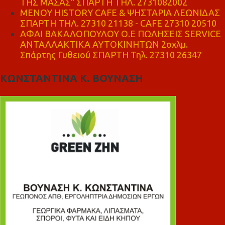
ΤΗΣ ΜΑΣΑΣ" ΣΠΑΡΤΗ ΤΗΛ. 2731082002
ΜΕΝΟΥ HISTORY CAFE & ΨΗΣΤΑΡΙΑ ΛΕΩΝΙΔΑΣ
ΣΠΑΡΤΗ ΤΗΛ. 27310 21138 - CAFE 27310 20510
ΑΦΑΙ ΒΑΚΑΛΟΠΟΥΛΟΥ Ο.Ε ΠΩΛΗΣΕΙΣ SERVICE
ΑΝΤΑΛΛΑΚΤΙΚΑ ΑΥΤΟΚΙΝΗΤΩΝ 2οχλμ.
Σπάρτης Γυθειού ΣΠΑΡΤΗ Τηλ. 27310 26347
ΚΩΝΣΤΑΝΤΙΝΑ Κ. ΒΟΥΝΑΣΗ