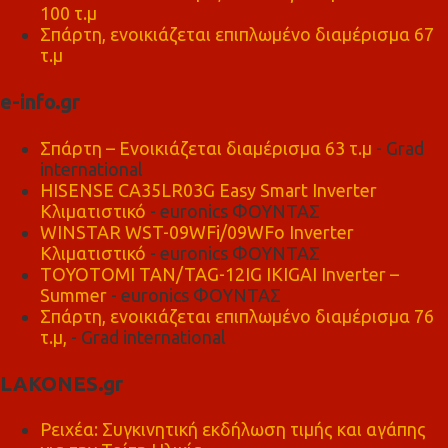
100 τ.μ
Σπάρτη, ενοικιάζεται επιπλωμένο διαμέρισμα 67
τ.μ
e-info.gr
Σπάρτη – Ενοικιάζεται διαμέρισμα 63 τ.μ
- Grad
international
HISENSE CA35LR03G Easy Smart Inverter
Κλιματιστικό
- euronics ΦΟΥΝΤΑΣ
WINSTAR WST-09WFi/09WFo Inverter
Κλιματιστικό
- euronics ΦΟΥΝΤΑΣ
TOYOTOMI TAN/TAG-12IG IKIGAI Inverter –
Summer
- euronics ΦΟΥΝΤΑΣ
Σπάρτη, ενοικιάζεται επιπλωμένο διαμέρισμα 76
τ.μ,
- Grad international
LAKONES.gr
Ρειχέα: Συγκινητική εκδήλωση τιμής και αγάπης