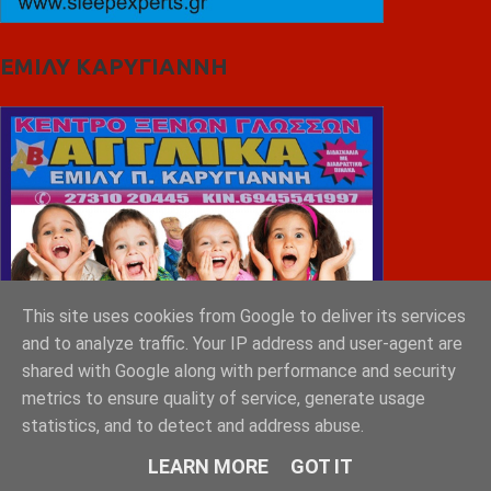
ΕΜΙΛΥ ΚΑΡΥΓΙΑΝΝΗ
This site uses cookies from Google to deliver its services
and to analyze traffic. Your IP address and user-agent are
shared with Google along with performance and security
metrics to ensure quality of service, generate usage
statistics, and to detect and address abuse.
LEARN MORE
GOT IT