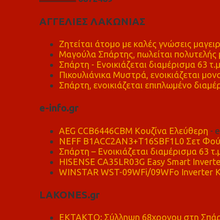
ΑΓΓΕΛΙΕΣ ΛΑΚΩΝΙΑΣ
Ζητείται άτομο με καλές γνώσεις μαγειρ
Μαγούλα Σπάρτης, πωλείται πολυτελής μ
Σπάρτη - Ενοικιάζεται διαμέρισμα 63 τ.
Πικουλιάνικα Μυστρά, ενοικιάζεται μονο
Σπάρτη, ενοικιάζεται επιπλωμένο διαμέρ
e-info.gr
AEG CCB6446CBM Κουζίνα Ελεύθερη
- 
NEFF B1ACC2AN3+T16SBF1L0 Σετ Φού
Σπάρτη – Ενοικιάζεται διαμέρισμα 63 τ.
HISENSE CA35LR03G Easy Smart Inverte
WINSTAR WST-09WFi/09WFo Inverter Κ
LAKONES.gr
ΕΚΤΑΚΤΟ: Σύλληψη 68χρονου στη Σπάρτ