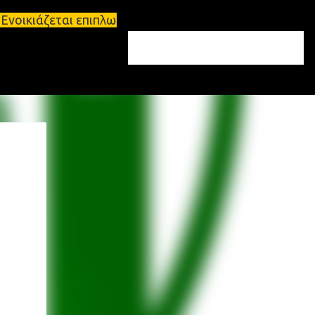
Ενοικιάζεται επιπλωμένο διαμέρισμα 65τ.μ Σπάρτη -