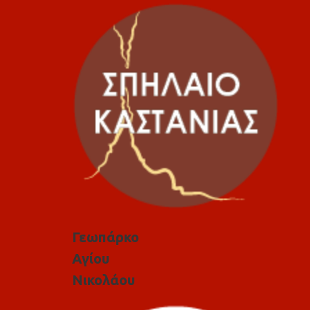
Γεωπάρκο
Αγίου
Νικολάου