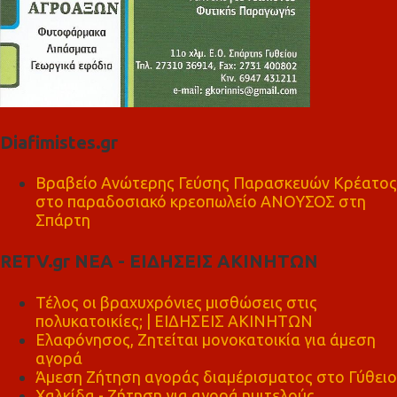
Diafimistes.gr
Βραβείο Ανώτερης Γεύσης Παρασκευών Κρέατος
στο παραδοσιακό κρεοπωλείο ΑΝΟΥΣΟΣ στη
Σπάρτη
RETV.gr ΝΕΑ - ΕΙΔΗΣΕΙΣ ΑΚΙΝΗΤΩΝ
Τέλος οι βραχυχρόνιες μισθώσεις στις
πολυκατοικίες; | ΕΙΔΗΣΕΙΣ ΑΚΙΝΗΤΩΝ
Ελαφόνησος, Ζητείται μονοκατοικία για άμεση
αγορά
Άμεση Ζήτηση αγοράς διαμέρισματος στο Γύθειο
Χαλκίδα - Ζήτηση για αγορά ημιτελούς