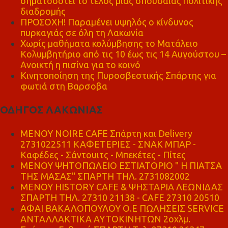
σηματοδοτεί το τέλος μιας σπουδαίας πολιτικής
διαδρομής
ΠΡΟΣΟΧΗ! Παραμένει υψηλός ο κίνδυνος
πυρκαγιάς σε όλη τη Λακωνία
Χωρίς μαθήματα κολύμβησης το Ματάλειο
Κολυμβητήριο από τις 10 έως τις 14 Αυγούστου –
Ανοικτή η πισίνα για το κοινό
Κινητοποίηση της Πυροσβεστικής Σπάρτης για
φωτιά στη Βαρσοβα
ΟΔΗΓΟΣ ΛΑΚΩΝΙΑΣ
MENOY NOIRE CAFE Σπάρτη και Delivery
2731022511 ΚΑΦΕΤΕΡΙΕΣ - ΣΝΑΚ ΜΠΑΡ -
Καφέδες - Σάντουιτς - Μπεκέτες - Πίτες
ΜΕΝΟΥ ΨΗΤΟΠΩΛΕΙΟ ΕΣΤΙΑΤΟΡΙΟ " Η ΠΙΑΤΣΑ
ΤΗΣ ΜΑΣΑΣ" ΣΠΑΡΤΗ ΤΗΛ. 2731082002
ΜΕΝΟΥ HISTORY CAFE & ΨΗΣΤΑΡΙΑ ΛΕΩΝΙΔΑΣ
ΣΠΑΡΤΗ ΤΗΛ. 27310 21138 - CAFE 27310 20510
ΑΦΑΙ ΒΑΚΑΛΟΠΟΥΛΟΥ Ο.Ε ΠΩΛΗΣΕΙΣ SERVICE
ΑΝΤΑΛΛΑΚΤΙΚΑ ΑΥΤΟΚΙΝΗΤΩΝ 2οχλμ.