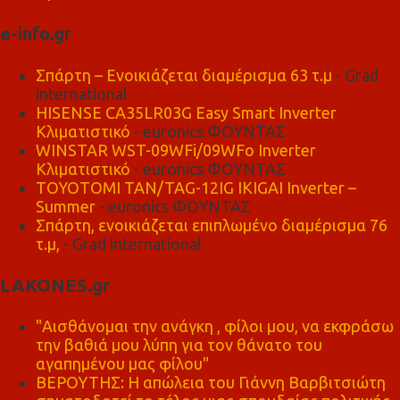
e-info.gr
Σπάρτη – Ενοικιάζεται διαμέρισμα 63 τ.μ
- Grad
international
HISENSE CA35LR03G Easy Smart Inverter
Κλιματιστικό
- euronics ΦΟΥΝΤΑΣ
WINSTAR WST-09WFi/09WFo Inverter
Κλιματιστικό
- euronics ΦΟΥΝΤΑΣ
TOYOTOMI TAN/TAG-12IG IKIGAI Inverter –
Summer
- euronics ΦΟΥΝΤΑΣ
Σπάρτη, ενοικιάζεται επιπλωμένο διαμέρισμα 76
τ.μ,
- Grad international
LAKONES.gr
"Αισθάνομαι την ανάγκη , φίλοι μου, να εκφράσω
την βαθιά μου λύπη για τον θάνατο του
αγαπημένου μας φίλου"
ΒΕΡΟΥΤΗΣ: Η απώλεια του Γιάννη Βαρβιτσιώτη