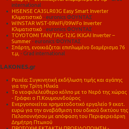
international
HISENSE CA35LR03G Easy Smart Inverter
Κλιματιστικό
- euronics ΦΟΥΝΤΑΣ
WINSTAR WST-09WFi/09WFo Inverter
Κλιματιστικό
- euronics ΦΟΥΝΤΑΣ
TOYOTOMI TAN/TAG-12IG IKIGAI Inverter –
Summer
- euronics ΦΟΥΝΤΑΣ
Σπάρτη, ενοικιάζεται επιπλωμένο διαμέρισμα 76
τ.μ,
- Grad international
LAKONES.gr
Ρειχέα: Συγκινητική εκδήλωση τιμής και αγάπης
για την Τρίτη Ηλικία
Το νεοφιλελεύθερο κόλπο με το Νερό της χώρας
- Γράφει ο Π.Κουμουνδούρος
Ενεργοποιείται χρηματοδοτικό εργαλείο 9 εκατ.
ευρώ για την αναβάθμιση του οδικού δικτύου της
Πελοποννήσου με απόφαση του Περιφερειάρχη
Δημήτρη Πτωχού
ΠΡΟΣΟΧΗ! ΕΚΤΑΚΤΗ ΠΡΟΕΙΔΟΠΟΙΗΣΗ -