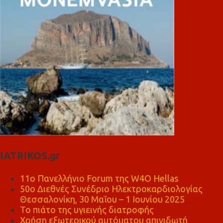
IATRIKOS.gr
11ο Πανελλήνιο Forum της W4O Hellas
50ο Διεθνές Συνέδριο Ηλεκτροκαρδιολογίας
Θεσσαλονίκη, 30 Μαΐου – 1 Ιουνίου 2025
Το πιάτο της υγιεινής διατροφής
Χρήση εξωτερικού αυτόματου απινιδωτή