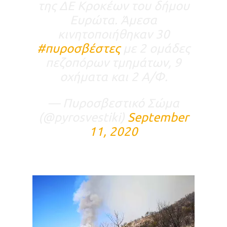
της ΔΕ Κροκέων του δήμου
Ευρώτα. Άμεσα
κινητοποιήθηκαν 30
#πυροσβέστες
με 2 ομάδες
πεζοπόρων τμημάτων, 9
οχήματα και 2 Α/Φ.
— Πυροσβεστικό Σώμα
(@pyrosvestiki)
September
11, 2020