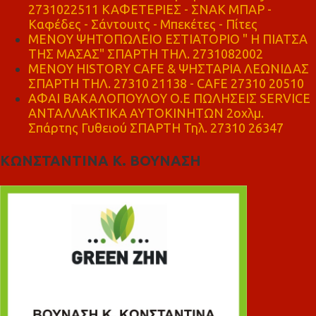
2731022511 ΚΑΦΕΤΕΡΙΕΣ - ΣΝΑΚ ΜΠΑΡ -
Καφέδες - Σάντουιτς - Μπεκέτες - Πίτες
ΜΕΝΟΥ ΨΗΤΟΠΩΛΕΙΟ ΕΣΤΙΑΤΟΡΙΟ " Η ΠΙΑΤΣΑ
ΤΗΣ ΜΑΣΑΣ" ΣΠΑΡΤΗ ΤΗΛ. 2731082002
ΜΕΝΟΥ HISTORY CAFE & ΨΗΣΤΑΡΙΑ ΛΕΩΝΙΔΑΣ
ΣΠΑΡΤΗ ΤΗΛ. 27310 21138 - CAFE 27310 20510
ΑΦΑΙ ΒΑΚΑΛΟΠΟΥΛΟΥ Ο.Ε ΠΩΛΗΣΕΙΣ SERVICE
ΑΝΤΑΛΛΑΚΤΙΚΑ ΑΥΤΟΚΙΝΗΤΩΝ 2οχλμ.
Σπάρτης Γυθειού ΣΠΑΡΤΗ Τηλ. 27310 26347
ΚΩΝΣΤΑΝΤΙΝΑ Κ. ΒΟΥΝΑΣΗ