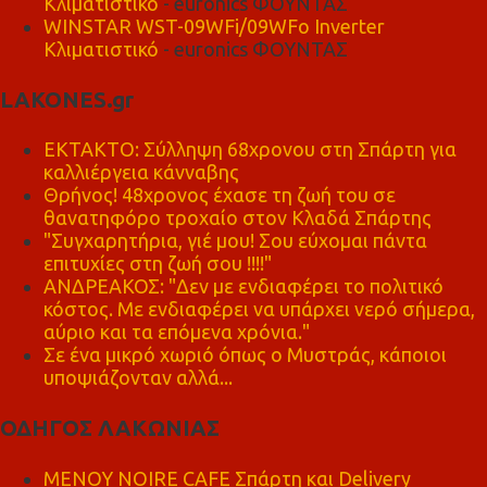
Κλιματιστικό
- euronics ΦΟΥΝΤΑΣ
WINSTAR WST-09WFi/09WFo Inverter
Κλιματιστικό
- euronics ΦΟΥΝΤΑΣ
LAKONES.gr
ΕΚΤΑΚΤΟ: Σύλληψη 68χρονου στη Σπάρτη για
καλλιέργεια κάνναβης
Θρήνος! 48χρονος έχασε τη ζωή του σε
θανατηφόρο τροχαίο στον Κλαδά Σπάρτης
"Συγχαρητήρια, γιέ μου! Σου εύχομαι πάντα
επιτυχίες στη ζωή σου !!!!"
ΑΝΔΡΕΑΚΟΣ: "Δεν με ενδιαφέρει το πολιτικό
κόστος. Με ενδιαφέρει να υπάρχει νερό σήμερα,
αύριο και τα επόμενα χρόνια."
Σε ένα μικρό χωριό όπως ο Μυστράς, κάποιοι
υποψιάζονταν αλλά...
ΟΔΗΓΟΣ ΛΑΚΩΝΙΑΣ
MENOY NOIRE CAFE Σπάρτη και Delivery