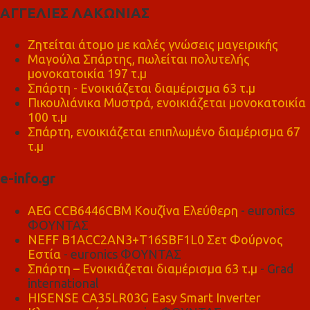
ΑΓΓΕΛΙΕΣ ΛΑΚΩΝΙΑΣ
Ζητείται άτομο με καλές γνώσεις μαγειρικής
Μαγούλα Σπάρτης, πωλείται πολυτελής
μονοκατοικία 197 τ.μ
Σπάρτη - Ενοικιάζεται διαμέρισμα 63 τ.μ
Πικουλιάνικα Μυστρά, ενοικιάζεται μονοκατοικία
100 τ.μ
Σπάρτη, ενοικιάζεται επιπλωμένο διαμέρισμα 67
τ.μ
e-info.gr
AEG CCB6446CBM Κουζίνα Ελεύθερη
- euronics
ΦΟΥΝΤΑΣ
NEFF B1ACC2AN3+T16SBF1L0 Σετ Φούρνος
Εστία
- euronics ΦΟΥΝΤΑΣ
Σπάρτη – Ενοικιάζεται διαμέρισμα 63 τ.μ
- Grad
international
HISENSE CA35LR03G Easy Smart Inverter