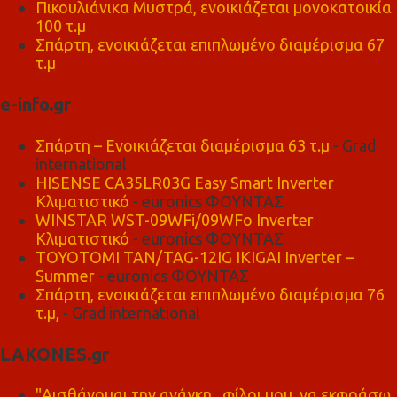
Πικουλιάνικα Μυστρά, ενοικιάζεται μονοκατοικία
100 τ.μ
Σπάρτη, ενοικιάζεται επιπλωμένο διαμέρισμα 67
τ.μ
e-info.gr
Σπάρτη – Ενοικιάζεται διαμέρισμα 63 τ.μ
- Grad
international
HISENSE CA35LR03G Easy Smart Inverter
Κλιματιστικό
- euronics ΦΟΥΝΤΑΣ
WINSTAR WST-09WFi/09WFo Inverter
Κλιματιστικό
- euronics ΦΟΥΝΤΑΣ
TOYOTOMI TAN/TAG-12IG IKIGAI Inverter –
Summer
- euronics ΦΟΥΝΤΑΣ
Σπάρτη, ενοικιάζεται επιπλωμένο διαμέρισμα 76
τ.μ,
- Grad international
LAKONES.gr
"Αισθάνομαι την ανάγκη , φίλοι μου, να εκφράσω