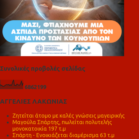
Συνολικές προβολές σελίδας
6
8
6
2
1
9
9
ΑΓΓΕΛΙΕΣ ΛΑΚΩΝΙΑΣ
Ζητείται άτομο με καλές γνώσεις μαγειρικής
Μαγούλα Σπάρτης, πωλείται πολυτελής
μονοκατοικία 197 τ.μ
Σπάρτη - Ενοικιάζεται διαμέρισμα 63 τ.μ