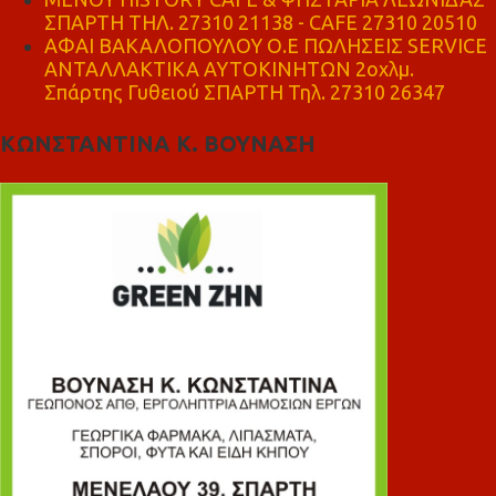
ΣΠΑΡΤΗ ΤΗΛ. 27310 21138 - CAFE 27310 20510
ΑΦΑΙ ΒΑΚΑΛΟΠΟΥΛΟΥ Ο.Ε ΠΩΛΗΣΕΙΣ SERVICE
ΑΝΤΑΛΛΑΚΤΙΚΑ ΑΥΤΟΚΙΝΗΤΩΝ 2οχλμ.
Σπάρτης Γυθειού ΣΠΑΡΤΗ Τηλ. 27310 26347
ΚΩΝΣΤΑΝΤΙΝΑ Κ. ΒΟΥΝΑΣΗ